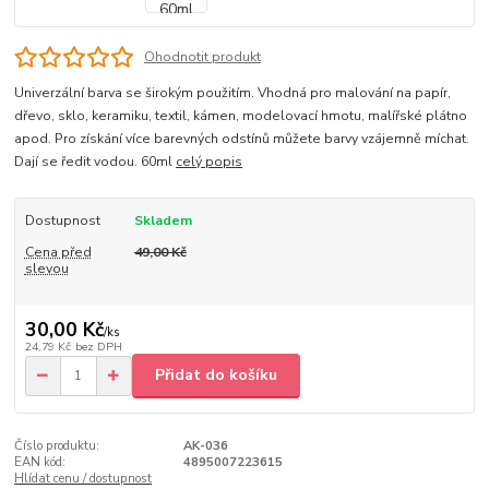
Ohodnotit produkt
Univerzální barva se širokým použitím. Vhodná pro malování na papír,
dřevo, sklo, keramiku, textil, kámen, modelovací hmotu, malířské plátno
apod. Pro získání více barevných odstínů můžete barvy vzájemně míchat.
Dají se ředit vodou. 60ml
celý popis
Dostupnost
Skladem
Cena před
49,00 Kč
slevou
30,00 Kč
/
ks
24,79 Kč
bez DPH
Přidat do košíku
Číslo produktu:
AK-036
EAN kód:
4895007223615
Hlídat cenu / dostupnost