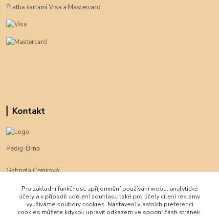
Platba kartami Visa a Mastercard
Kontakt
Pedig-Brno
Gabriela Cejnková
+420 774 625 094
Pro základní funkčnost, zpříjemnění používání webu, analytické
účely a v případě udělení souhlasu také pro účely cílení reklamy
klimpe@klimpe.cz
využíváme soubory cookies. Nastavení vlastních preferencí
cookies můžete kdykoli upravit odkazem ve spodní části stránek.