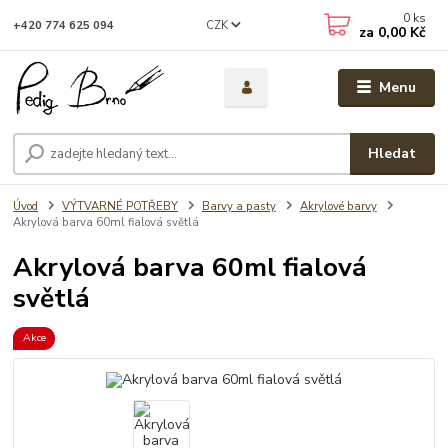
0
ks
CZK
+420 774 625 094
za
0,00 Kč
Menu
Hledat
Úvod
VÝTVARNÉ POTŘEBY
Barvy a pasty
Akrylové barvy
Akrylová barva 60ml fialová světlá
Akrylová barva 60ml fialová
světlá
Akce