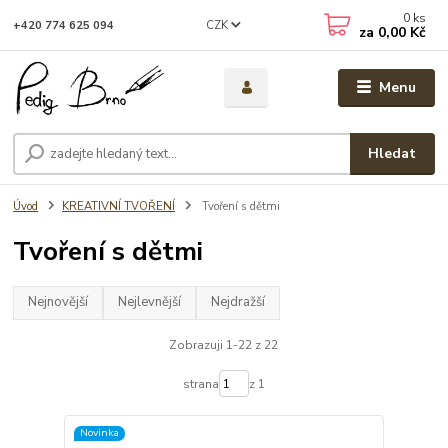
0
ks
CZK
+420 774 625 094
za
0,00 Kč
Menu
Hledat
Úvod
KREATIVNÍ TVOŘENÍ
Tvoření s dětmi
Tvoření s dětmi
Nejnovější
Nejlevnější
Nejdražší
Zobrazuji 1-22 z 22
strana
z 1
Novinka