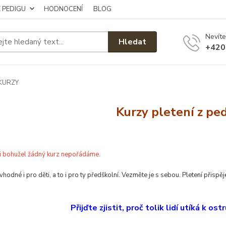
Z PEDIGU
HODNOCENÍ
BLOG
Nevíte
Hledat
+420
KURZY
Kurzy pletení z pe
íli bohužel žádný kurz nepořádáme.
vhodné i pro děti, a to i pro ty předškolní. Vezměte je s sebou. Pletení přispěj
Přijďte zjistit, proč tolik lidí utíká k o