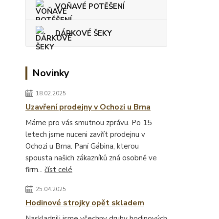
VOŇAVÉ POTĚŠENÍ
DÁRKOVÉ ŠEKY
Novinky
18.02.2025
Uzavření prodejny v Ochozi u Brna
Máme pro vás smutnou zprávu. Po 15
letech jsme nuceni zavřít prodejnu v
Ochozi u Brna. Paní Gábina, kterou
spousta našich zákazníků zná osobně ve
firm...
číst celé
25.04.2025
Hodinové strojky opět skladem
Naskladnili jsme všechny druhy hodinových