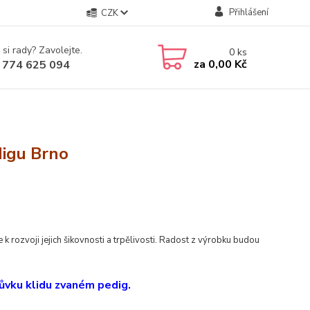
Přihlášení
CZK
 si rady? Zavolejte.
0
ks
za
0,00 Kč
 774 625 094
digu Brno
e k rozvoji jejich šikovnosti a trpělivosti. Radost z výrobku budou
strůvku klidu zvaném pedig.