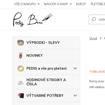
VŠE O NÁKUPU
NÁVODY A RADY
KURZY
PLETENÍ 
Úvod
VÝPRODEJ - SLEVY
NOVINKY
PEDIG a vše pro pletení
V této chv
HODINOVÉ STROJKY A
Kurzy jsou 
ČÍSLA
mít velikou.
VÝTVARNÉ POTŘEBY