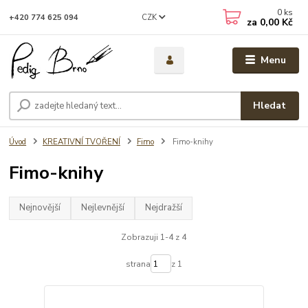
0
ks
CZK
+420 774 625 094
za
0,00 Kč
Menu
Hledat
Úvod
KREATIVNÍ TVOŘENÍ
Fimo
Fimo-knihy
Fimo-knihy
Nejnovější
Nejlevnější
Nejdražší
Zobrazuji 1-4 z 4
strana
z 1