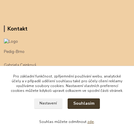
Kontakt
Pedig-Brno
Gabriela Cejnková
+420 774 625 094
Pro základní funkčnost, zpříjemnění používání webu, analytické
účely a v případě udělení souhlasu také pro účely cílení reklamy
klimpe@klimpe.cz
využíváme soubory cookies. Nastavení vlastních preferencí
cookies můžete kdykoli upravit odkazem ve spodní části stránek.
Souhlasím
Nastavení
Souhlas můžete odmítnout
zde
.
Vytvořeno na
Eshop-rychle.cz