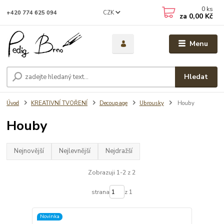
0
ks
CZK
+420 774 625 094
za
0,00 Kč
Menu
Hledat
Úvod
KREATIVNÍ TVOŘENÍ
Decoupage
Ubrousky
Houby
Houby
Nejnovější
Nejlevnější
Nejdražší
Zobrazuji 1-2 z 2
strana
z 1
Novinka