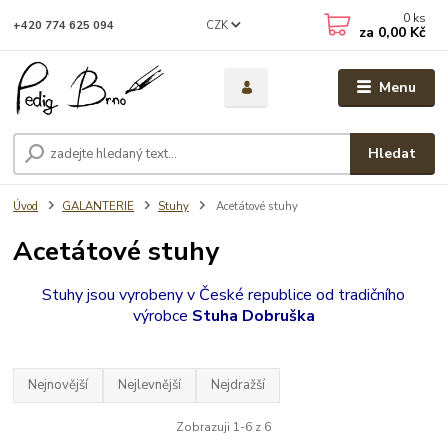
0
ks
CZK
+420 774 625 094
za
0,00 Kč
Menu
Hledat
Úvod
GALANTERIE
Stuhy
Acetátové stuhy
Acetátové stuhy
Stuhy jsou vyrobeny v České republice od tradičního
výrobce
Stuha Dobruška
Nejnovější
Nejlevnější
Nejdražší
Zobrazuji 1-6 z 6