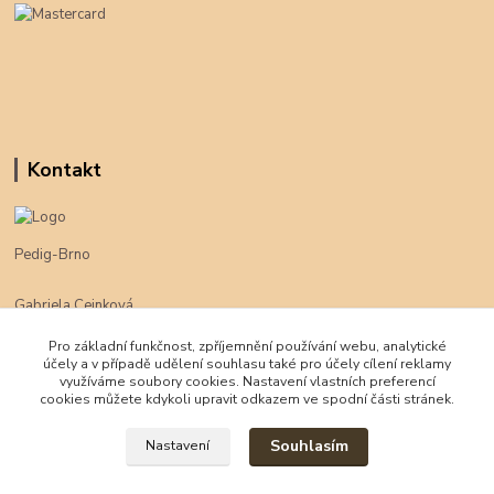
Kontakt
Pedig-Brno
Gabriela Cejnková
+420 774 625 094
Pro základní funkčnost, zpříjemnění používání webu, analytické
účely a v případě udělení souhlasu také pro účely cílení reklamy
klimpe@klimpe.cz
využíváme soubory cookies. Nastavení vlastních preferencí
cookies můžete kdykoli upravit odkazem ve spodní části stránek.
Souhlasím
Nastavení