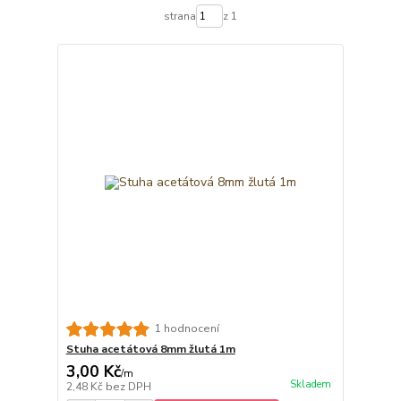
strana
z 1
1 hodnocení
Stuha acetátová 8mm žlutá 1m
3,00 Kč
/
m
Skladem
2,48 Kč
bez DPH