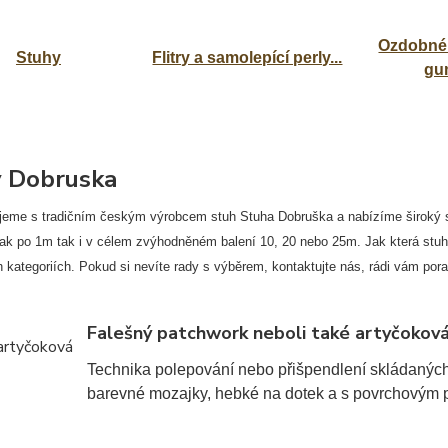
Ozdobné 
Stuhy
Flitry a samolepící perly...
gu
 Dobruska
jeme s tradičním českým výrobcem stuh Stuha Dobruška a nabízíme široký sor
jak po 1m tak i v célem zvýhodněném balení 10, 20 nebo 25m. Jak která stuha 
h kategoriích. Pokud si nevíte rady s výběrem, kontaktujte nás, rádi vám por
Falešný patchwork neboli také artyčoková
Technika polepování nebo přišpendlení skládaných 
barevné mozajky, hebké na dotek a s povrchovým 