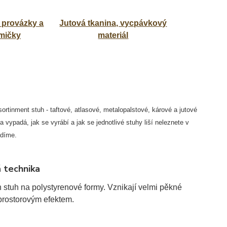
provázky a
Jutová tkanina, vycpávkový
mičky
materiál
tinment stuh - taftové, atlasové, metalopalstové, kárové a jutové
vypadá, jak se vyrábí a jak se jednotlivé stuhy liší neleznete v
adíme.
 technika
stuh na polystyrenové formy. Vznikají velmi pěkné
prostorovým efektem.