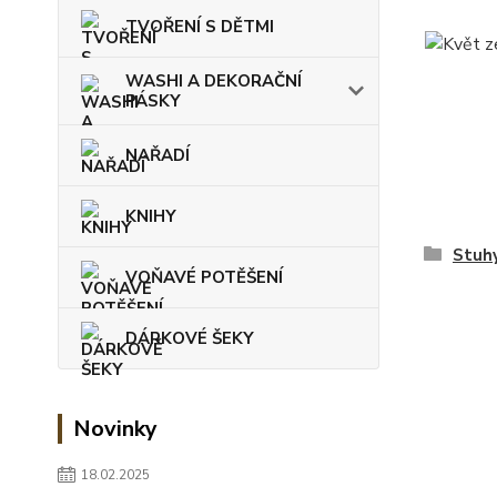
TVOŘENÍ S DĚTMI
WASHI A DEKORAČNÍ
PÁSKY
NAŘADÍ
KNIHY
Stuh
VOŇAVÉ POTĚŠENÍ
DÁRKOVÉ ŠEKY
Novinky
18.02.2025