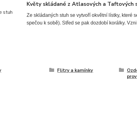
Květy skládané z Atlasových a Taftových 
Ze skládaných stuh se vytvoří okvětní lístky, kter
spečou k sobě). Střed se pak dozdobí korálky. Vzn
y
Flitry a kamínky
Ozd
prov