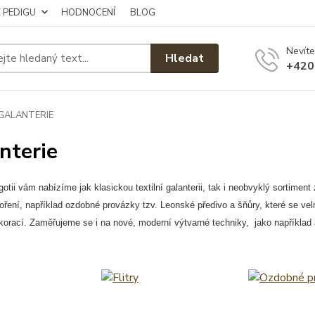
Z PEDIGU
HODNOCENÍ
BLOG
Nevíte
Hledat
+420
GALANTERIE
nterie
gotii vám nabízíme jak klasickou textilní galanterii, tak i neobvyklý sortiment
voření, například ozdobné provázky tzv. Leonské předivo a šňůry, které se velm
orací. Zaměřujeme se i na nové, moderní výtvarné techniky, jako například 