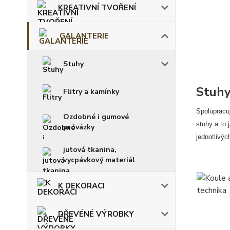
KREATIVNÍ TVOŘENÍ
GALANTERIE
Stuhy
Stuhy
Flitry a kamínky
Spolupracu
Ozdobné i gumové
stuhy a to 
provázky
jednotlivýc
jutová tkanina,
vycpávkový materiál
K DEKORACI
DŘEVÉNÉ VÝROBKY