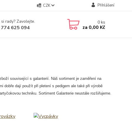
Přihlášení
CZK
 si rady? Zavolejte.
0
ks
za
0,00 Kč
 774 625 094
 zboží související s galanterií. Náš sortiment je zaměření na
i dobře dají použít při pletení s pedigem ale také při výrobě
artyčokovou techniku. Sortiment Galanterie neustále rozšiřujeme.