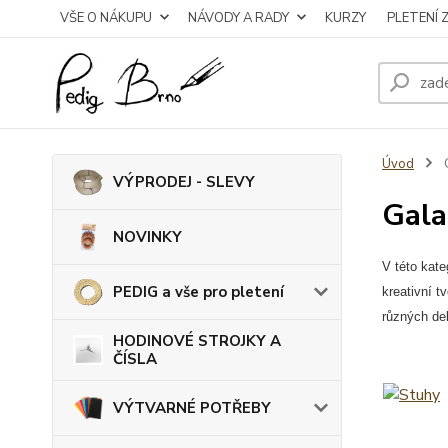
VŠE O NÁKUPU
NÁVODY A RADY
KURZY
PLETENÍ 
Úvod
VÝPRODEJ - SLEVY
Gala
NOVINKY
V této kate
PEDIG a vše pro pletení
kreativní t
různých dek
HODINOVÉ STROJKY A
ČÍSLA
VÝTVARNÉ POTŘEBY