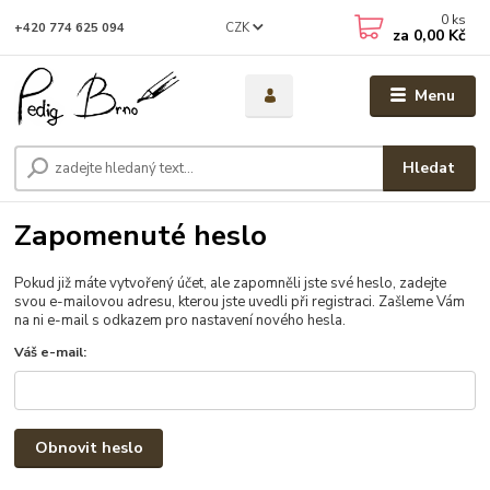
0
ks
CZK
+420 774 625 094
za
0,00 Kč
Menu
Hledat
Zapomenuté heslo
Pokud již máte vytvořený účet, ale zapomněli jste své heslo, zadejte
svou e-mailovou adresu, kterou jste uvedli při registraci. Zašleme Vám
na ni e-mail s odkazem pro nastavení nového hesla.
Váš e-mail:
Obnovit heslo