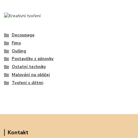
Decoupage
Fimo
Qulling
Postavičky z pěnovky
Ostatní techniky
Malování na obličej
Tvoření s dětmi
Kontakt