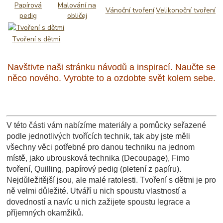
Papírová
Malování na
Vánoční tvoření
Velikonoční tvoření
pedig
obličej
Tvoření s dětmi
Navštivte naši stránku návodů a inspirací. Naučte se
něco nového. Vyrobte to a ozdobte svět kolem sebe.
V této části vám nabízíme materiály a pomůcky seřazené
podle jednotlivých tvořících technik, tak aby jste měli
všechny věci potřebné pro danou techniku na jednom
místě, jako ubrousková technika (Decoupage), Fimo
tvoření, Quilling, papírový pedig (pletení z papíru).
Nejdůležitější jsou, ale malé ratolesti. Tvoření s dětmi je pro
ně velmi důležité. Utváří u nich spoustu vlastností a
dovedností a navíc u nich zažijete spoustu legrace a
příjemných okamžiků.