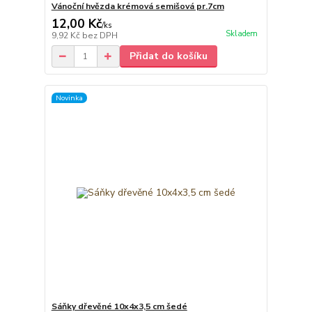
Vánoční hvězda krémová semišová pr.7cm
12,00 Kč
/
ks
Skladem
9,92 Kč
bez DPH
Přidat do košíku
Novinka
Sáňky dřevěné 10x4x3,5 cm šedé