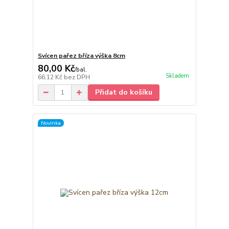
Svícen pařez bříza výška 8cm
80,00 Kč
/
bal.
Skladem
66,12 Kč
bez DPH
Přidat do košíku
Novinka