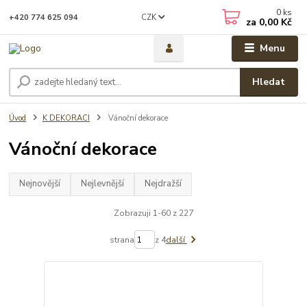
0
ks
CZK
+420 774 625 094
za
0,00 Kč
Menu
Hledat
Úvod
K DEKORACI
Vánoční dekorace
Vánoční dekorace
Nejnovější
Nejlevnější
Nejdražší
Zobrazuji 1-60 z 227
strana
z 4
další