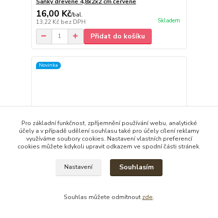
Sáňky dřevěné 4,8x2x2 cm červené
16,00 Kč
/
bal.
Skladem
13,22 Kč
bez DPH
Přidat do košíku
Novinka
Pro základní funkčnost, zpříjemnění používání webu, analytické
účely a v případě udělení souhlasu také pro účely cílení reklamy
využíváme soubory cookies. Nastavení vlastních preferencí
cookies můžete kdykoli upravit odkazem ve spodní části stránek.
Souhlasím
Nastavení
Souhlas můžete odmítnout
zde
.
8 hodnocení