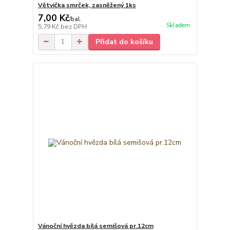
Větvička smrček, zasněžený 1ks
7,00 Kč
/
bal.
Skladem
5,79 Kč
bez DPH
Přidat do košíku
Vánoční hvězda bílá semišová pr.12cm