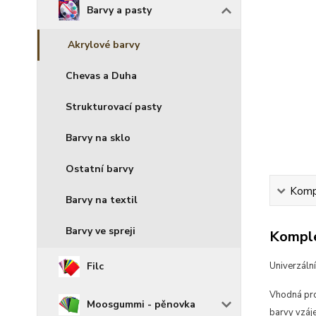
Barvy a pasty
Akrylové barvy
Chevas a Duha
Strukturovací pasty
Barvy na sklo
Ostatní barvy
Kompl
Barvy na textil
Barvy ve spreji
Komple
Filc
Univerzální
Vhodná pro 
Moosgummi - pěnovka
barvy vzáj