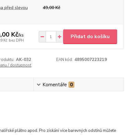
a před slevou
49,00 Kč
,00 Kč
/
ks
Přidat do košíku
79 Kč
bez DPH
roduktu:
AK-032
EAN kód:
4895007223219
cenu / dostupnost
Komentáře
0
malířské plátno apod. Pro získání více barevných odstínů můžete