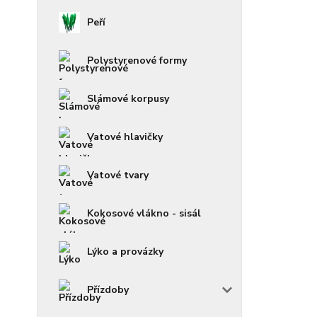
Peří
Polystyrenové formy
Slámové korpusy
Vatové hlavičky
Vatové tvary
Kokosové vlákno - sisál
Lýko a provázky
Přízdoby