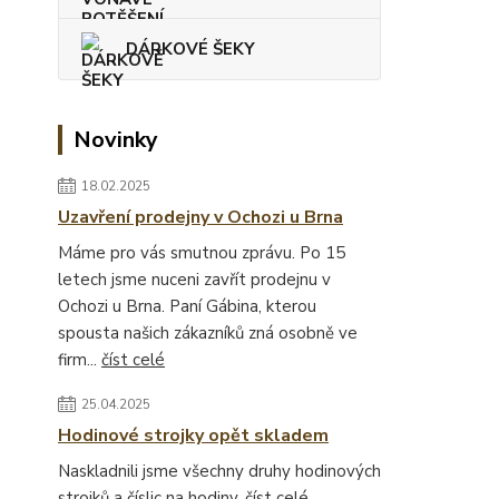
DÁRKOVÉ ŠEKY
Novinky
18.02.2025
Uzavření prodejny v Ochozi u Brna
Máme pro vás smutnou zprávu. Po 15
letech jsme nuceni zavřít prodejnu v
Ochozi u Brna. Paní Gábina, kterou
spousta našich zákazníků zná osobně ve
firm...
číst celé
25.04.2025
Hodinové strojky opět skladem
Naskladnili jsme všechny druhy hodinových
strojků a číslic na hodiny.
číst celé