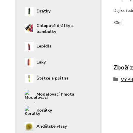
Dají se řed
Drátky
60ml
Chlupaté drátky a
bambulky
Lepidla
Laky
Zboží 
Štětce a plátna
VÝPR
Modelovací hmota
Korálky
Andělské vlasy