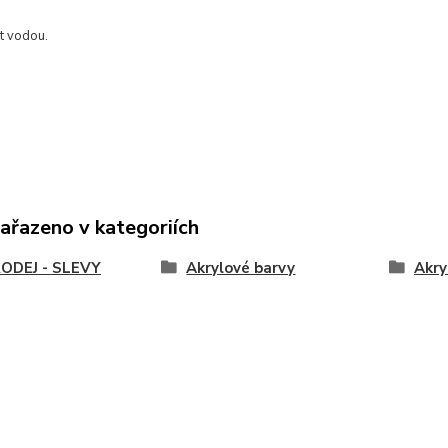
it vodou.
zařazeno v kategoriích
ODEJ - SLEVY
Akrylové barvy
Akry