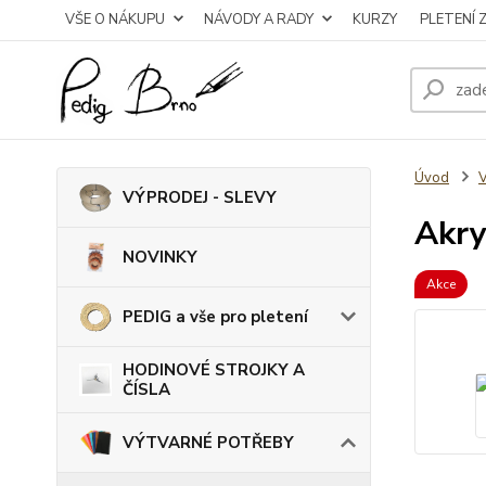
VŠE O NÁKUPU
NÁVODY A RADY
KURZY
PLETENÍ 
Úvod
VÝPRODEJ - SLEVY
Akry
NOVINKY
Akce
PEDIG a vše pro pletení
HODINOVÉ STROJKY A
ČÍSLA
VÝTVARNÉ POTŘEBY