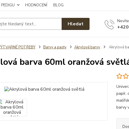
Z PEDIGU
HODNOCENÍ
BLOG
Nevíte
Hledat
+420
VÝTVARNÉ POTŘEBY
Barvy a pasty
Akrylové barvy
Akrylová ba
lová barva 60ml oranžová světl
Univer
papír, 
malířs
barvy 
Dos