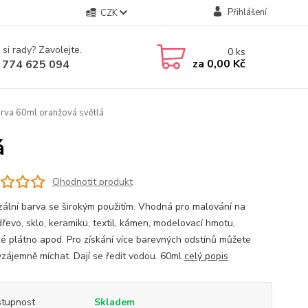
Přihlášení
CZK
 si rady? Zavolejte.
0
ks
za
0,00 Kč
 774 625 094
rva 60ml oranžová světlá
á
Ohodnotit produkt
zální barva se širokým použitím. Vhodná pro malování na
dřevo, sklo, keramiku, textil, kámen, modelovací hmotu,
ké plátno apod. Pro získání více barevných odstínů můžete
vzájemně míchat. Dají se ředit vodou. 60ml
celý popis
tupnost
Skladem