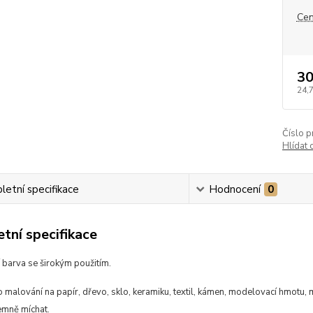
Cen
30
24,
Číslo p
Hlídat 
etní specifikace
Hodnocení
0
tní specifikace
 barva se širokým použitím.
malování na papír, dřevo, sklo, keramiku, textil, kámen, modelovací hmotu, 
emně míchat.