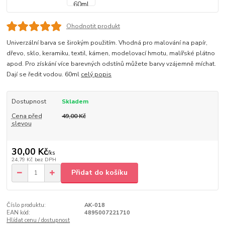
Ohodnotit produkt
Univerzální barva se širokým použitím. Vhodná pro malování na papír,
dřevo, sklo, keramiku, textil, kámen, modelovací hmotu, malířské plátno
apod. Pro získání více barevných odstínů můžete barvy vzájemně míchat.
Dají se ředit vodou. 60ml
celý popis
Dostupnost
Skladem
Cena před
49,00 Kč
slevou
30,00 Kč
/
ks
24,79 Kč
bez DPH
Přidat do košíku
Číslo produktu:
AK-018
EAN kód:
4895007221710
Hlídat cenu / dostupnost