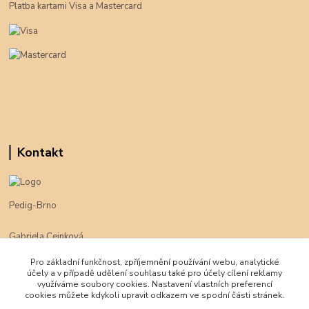
Platba kartami Visa a Mastercard
Kontakt
Pedig-Brno
Gabriela Cejnková
+420 774 625 094
Pro základní funkčnost, zpříjemnění používání webu, analytické
účely a v případě udělení souhlasu také pro účely cílení reklamy
klimpe@klimpe.cz
využíváme soubory cookies. Nastavení vlastních preferencí
cookies můžete kdykoli upravit odkazem ve spodní části stránek.