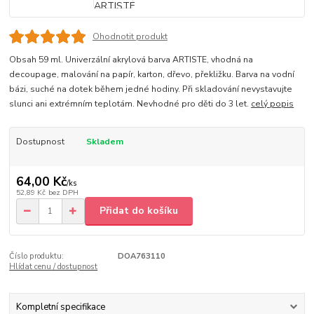
Ohodnotit produkt
Obsah 59 ml. Univerzální akrylová barva ARTISTE, vhodná na
decoupage, malování na papír, karton, dřevo, překližku. Barva na vodní
bázi, suché na dotek během jedné hodiny. Při skladování nevystavujte
slunci ani extrémním teplotám. Nevhodné pro děti do 3 let.
celý popis
Dostupnost
Skladem
64,00 Kč
/
ks
52,89 Kč
bez DPH
Přidat do košíku
Číslo produktu:
DOA763110
Hlídat cenu / dostupnost
Kompletní specifikace