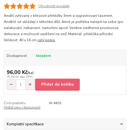
Ohodnotit produkt
Anděl vyřezaný z březové překližky 3mm a vygravírovaní laserem.
Andělé se skládají z několika dílů, které je potřeba nalepit na sebe (po
nalakování, nabarvení, namoření apod. Vznikne nádherná prostorová
dekorace a možností zavěšení na zeď. Materiál: překližka přírodní
Velikost: 40 x 16 cm
celý popis
Dostupnost
Skladem
96,00 Kč
/
bal.
79,34 Kč
bez DPH
Přidat do košíku
Číslo produktu:
W-8631
Hlídat cenu / dostupnost
Kompletní specifikace