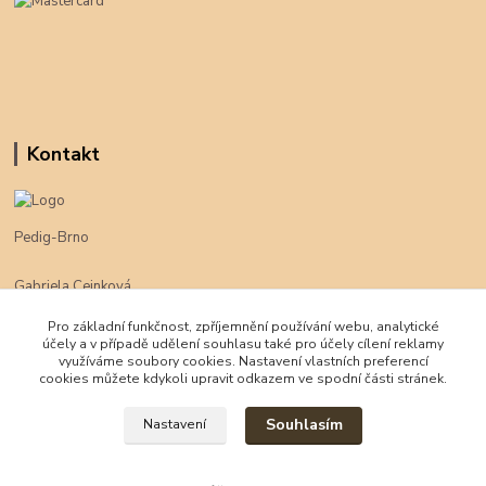
Kontakt
Pedig-Brno
Gabriela Cejnková
+420 774 625 094
Pro základní funkčnost, zpříjemnění používání webu, analytické
účely a v případě udělení souhlasu také pro účely cílení reklamy
klimpe@klimpe.cz
využíváme soubory cookies. Nastavení vlastních preferencí
cookies můžete kdykoli upravit odkazem ve spodní části stránek.
Souhlasím
Nastavení