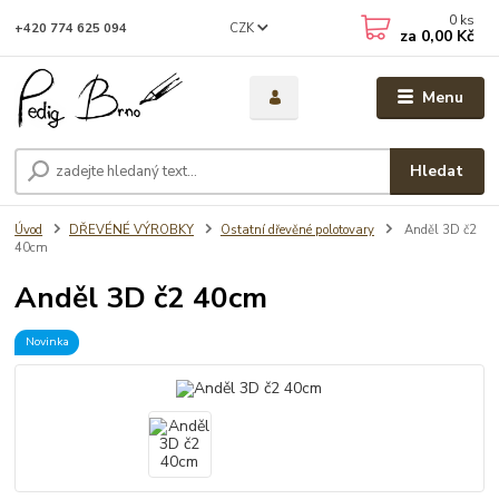
0
ks
CZK
+420 774 625 094
za
0,00 Kč
Menu
Hledat
Úvod
DŘEVÉNÉ VÝROBKY
Ostatní dřevěné polotovary
Anděl 3D č2
40cm
Anděl 3D č2 40cm
Novinka