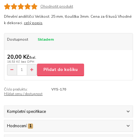
Ohodnotit produkt
Dřevění andělíčci Velikost: 25 mm, tloušťka 3mm. Cena za 6 kusů Vhodné
k dekoraci.
celý popis
Dostupnost
Skladem
20,00 Kč
/
bal.
16,53 Kč
bez DPH
Přidat do košíku
Číslo produktu:
VYS-170
Hlídat cenu / dostupnost
Kompletní specifikace
Hodnocení
1