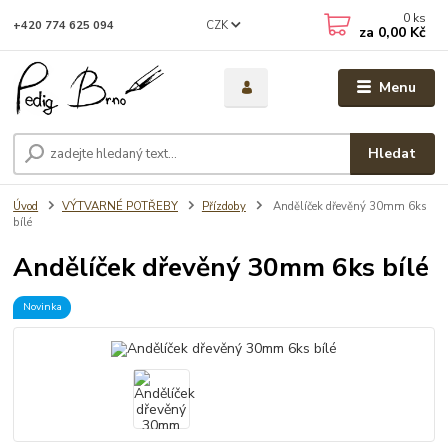
0
ks
CZK
+420 774 625 094
za
0,00 Kč
Menu
Hledat
Úvod
VÝTVARNÉ POTŘEBY
Přízdoby
Andělíček dřevěný 30mm 6ks
bílé
Andělíček dřevěný 30mm 6ks bílé
Novinka