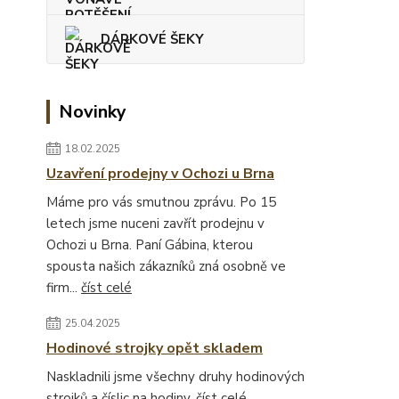
DÁRKOVÉ ŠEKY
Novinky
18.02.2025
Uzavření prodejny v Ochozi u Brna
Máme pro vás smutnou zprávu. Po 15
letech jsme nuceni zavřít prodejnu v
Ochozi u Brna. Paní Gábina, kterou
spousta našich zákazníků zná osobně ve
firm...
číst celé
25.04.2025
Hodinové strojky opět skladem
Naskladnili jsme všechny druhy hodinových
strojků a číslic na hodiny.
číst celé