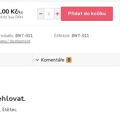
,00 Kč
/
ks
Přidat do košíku
76 Kč
bez DPH
roduktu:
BNT-011
EAN kód:
BNT-011
cenu / dostupnost
Komentáře
0
ehlovat.
 štětec.