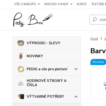
VŠE O NÁKUPU
NÁVODY A RADY
KURZY
PLETENÍ 
Úvod
VÝPRODEJ - SLEVY
Barv
NOVINKY
Novinka
PEDIG a vše pro pletení
HODINOVÉ STROJKY A
ČÍSLA
VÝTVARNÉ POTŘEBY