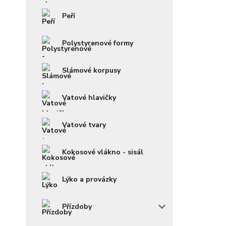
Peří
Polystyrenové formy
Slámové korpusy
Vatové hlavičky
Vatové tvary
Kokosové vlákno - sisál
Lýko a provázky
Přízdoby