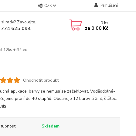
Přihlášení
CZK
 si rady? Zavolejte.
0
ks
za
0,00 Kč
 774 625 094
il 12ks + štětec
Ohodnotit produkt
uchá aplikace, barvy se nemusí se zažehlovat. Voděodolné-
čujeme praní do 40 stupňů. Obsahuje 12 barev á 3ml, štětec.
opis
tupnost
Skladem