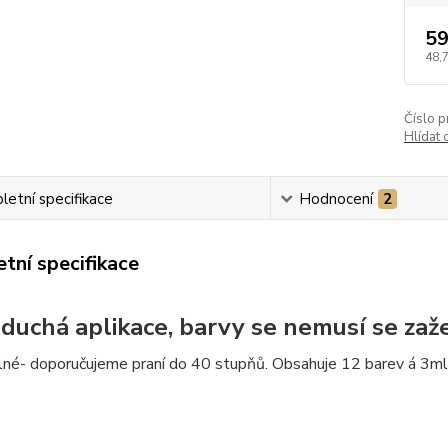
59
48,
Číslo p
Hlídat 
etní specifikace
Hodnocení
2
tní specifikace
duchá aplikace, barvy se nemusí se zaž
né- doporučujeme praní do 40 stupňů. Obsahuje 12 barev á 3ml,