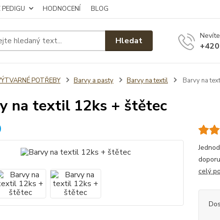
Z PEDIGU
HODNOCENÍ
BLOG
Nevíte
Hledat
+420
VÝTVARNÉ POTŘEBY
Barvy a pasty
Barvy na textil
Barvy na text
y na textil 12ks + štětec
Jednod
doporu
celý p
Dos