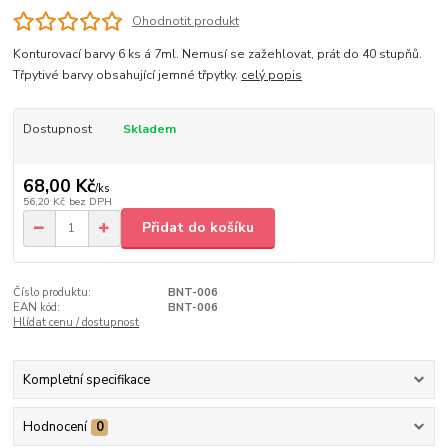
Ohodnotit produkt
Konturovací barvy 6 ks á 7ml. Nemusí se zažehlovat, prát do 40 stupňů.
Třpytivé barvy obsahující jemné třpytky.
celý popis
Dostupnost
Skladem
68,00 Kč
/
ks
56,20 Kč
bez DPH
Přidat do košíku
Číslo produktu:
BNT-006
EAN kód:
BNT-006
Hlídat cenu / dostupnost
Kompletní specifikace
Hodnocení
0