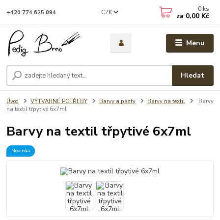
0
ks
CZK
+420 774 625 094
za
0,00 Kč
Menu
Hledat
Úvod
VÝTVARNÉ POTŘEBY
Barvy a pasty
Barvy na textil
Barvy
na textil třpytivé 6x7ml
Barvy na textil třpytivé 6x7ml
Novinka