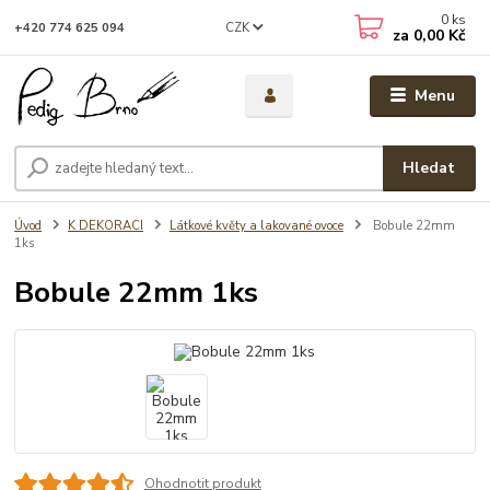
0
ks
CZK
+420 774 625 094
za
0,00 Kč
Menu
Hledat
Úvod
K DEKORACI
Látkové květy a lakované ovoce
Bobule 22mm
1ks
Bobule 22mm 1ks
Ohodnotit produkt