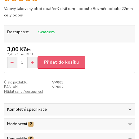
Vatový lakovaný plod opatřený drátkem - bobule Rozměr bobule 22mm
celý popis
Dostupnost
Skladem
3,00 Kč
/
ks
2,48 Kč
bez DPH
Přidat do košíku
Číslo produktu:
VP003
EAN kód:
VP002
Hlídat cenu / dostupnost
Kompletní specifikace
Hodnocení
2
Komentáře
0