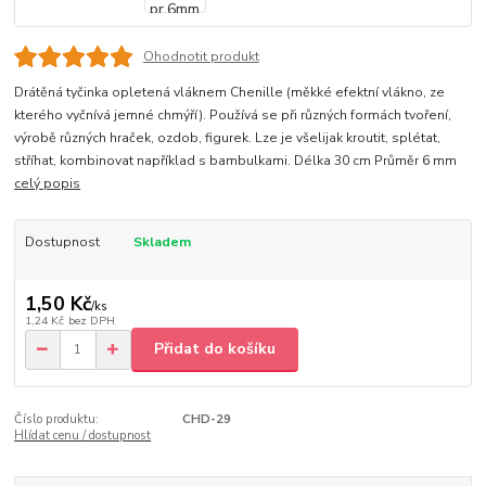
Ohodnotit produkt
Drátěná tyčinka opletená vláknem Chenille (měkké efektní vlákno, ze
kterého vyčnívá jemné chmýří). Používá se při různých formách tvoření,
výrobě různých hraček, ozdob, figurek. Lze je všelijak kroutit, splétat,
stříhat, kombinovat například s bambulkami. Délka 30 cm Průměr 6 mm
celý popis
Dostupnost
Skladem
1,50 Kč
/
ks
1,24 Kč
bez DPH
Přidat do košíku
Číslo produktu:
CHD-29
Hlídat cenu / dostupnost