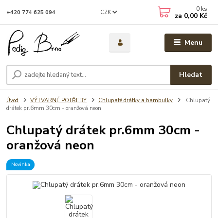
0
ks
CZK
+420 774 625 094
za
0,00 Kč
Menu
Hledat
Úvod
VÝTVARNÉ POTŘEBY
Chlupaté drátky a bambulky
Chlupatý
drátek pr.6mm 30cm - oranžová neon
Chlupatý drátek pr.6mm 30cm -
oranžová neon
Novinka