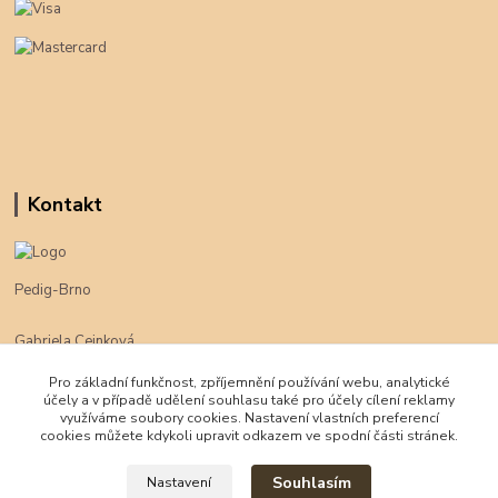
Kontakt
Pedig-Brno
Gabriela Cejnková
+420 774 625 094
Pro základní funkčnost, zpříjemnění používání webu, analytické
účely a v případě udělení souhlasu také pro účely cílení reklamy
klimpe@klimpe.cz
využíváme soubory cookies. Nastavení vlastních preferencí
cookies můžete kdykoli upravit odkazem ve spodní části stránek.
Souhlasím
Nastavení