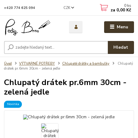
0
ks
CZK
+420 774 625 094
za
0,00 Kč
Menu
Hledat
Úvod
VÝTVARNÉ POTŘEBY
Chlupaté drátky a bambulky
Chlupatý
drátek pr.6mm 30cm - zelená jedle
Chlupatý drátek pr.6mm 30cm -
zelená jedle
Novinka