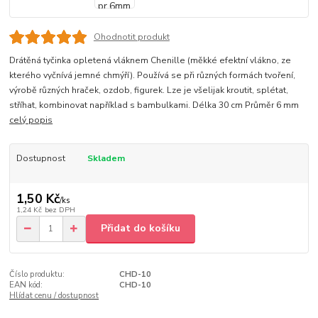
Ohodnotit produkt
Drátěná tyčinka opletená vláknem Chenille (měkké efektní vlákno, ze
kterého vyčnívá jemné chmýří). Používá se při různých formách tvoření,
výrobě různých hraček, ozdob, figurek. Lze je všelijak kroutit, splétat,
stříhat, kombinovat například s bambulkami. Délka 30 cm Průměr 6 mm
celý popis
Dostupnost
Skladem
1,50 Kč
/
ks
1,24 Kč
bez DPH
Přidat do košíku
Číslo produktu:
CHD-10
EAN kód:
CHD-10
Hlídat cenu / dostupnost