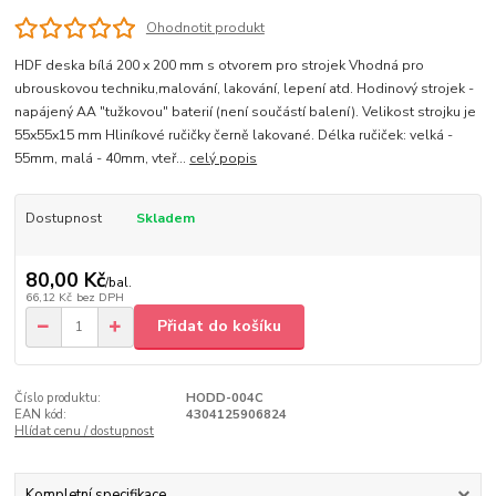
Ohodnotit produkt
HDF deska bílá 200 x 200 mm s otvorem pro strojek Vhodná pro
ubrouskovou techniku,malování, lakování, lepení atd. Hodinový strojek -
napájený AA "tužkovou" baterií (není součástí balení). Velikost strojku je
55x55x15 mm Hliníkové ručičky černě lakované. Délka ručiček: velká -
55mm, malá - 40mm, vteř...
celý popis
Dostupnost
Skladem
80,00 Kč
/
bal.
66,12 Kč
bez DPH
Přidat do košíku
Číslo produktu:
HODD-004C
EAN kód:
4304125906824
Hlídat cenu / dostupnost
Kompletní specifikace