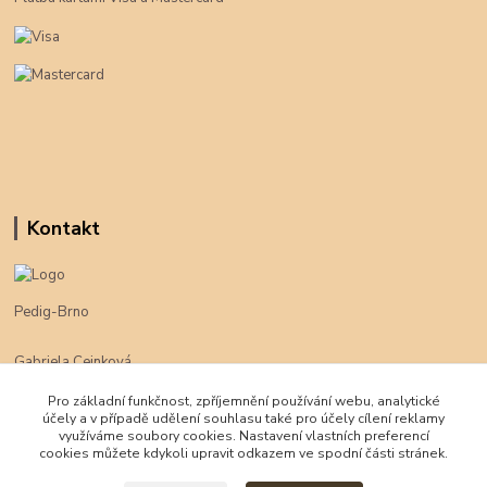
Kontakt
Pedig-Brno
Gabriela Cejnková
+420 774 625 094
Pro základní funkčnost, zpříjemnění používání webu, analytické
účely a v případě udělení souhlasu také pro účely cílení reklamy
klimpe@klimpe.cz
využíváme soubory cookies. Nastavení vlastních preferencí
cookies můžete kdykoli upravit odkazem ve spodní části stránek.