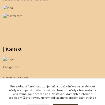
Kontakt
Pedig-Brno
Gabriela Cejnková
+420 774 625 094
Pro základní funkčnost, zpříjemnění používání webu, analytické
účely a v případě udělení souhlasu také pro účely cílení reklamy
klimpe@klimpe.cz
využíváme soubory cookies. Nastavení vlastních preferencí
cookies můžete kdykoli upravit odkazem ve spodní části stránek.