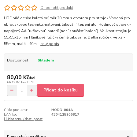
Ohodnotit produkt
HDF bílá deska kulatá průměr 20 mm s otvorem pro strojek Vhodná pro
ubrouskovou techniku,malování, lakování, lepení atd. Hodinový strojek -
napájený AA "tužkovou" baterií (není součástí balení). Velikost strojku je
55x55x15 mm Hliníkové ručičky černě lakované. Délka ručiček: velká -
55mm, malá - 40m...
celý popis
Dostupnost
Skladem
80,00 Kč
/
bal.
66,12 Kč
bez DPH
Přidat do košíku
Číslo produktu:
HODD-004A
EAN kód:
4304125906817
Hlídat cenu / dostupnost
Kompletní specifikace