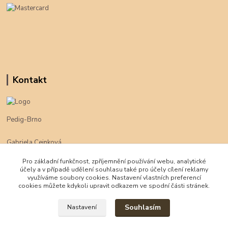
Kontakt
Pedig-Brno
Gabriela Cejnková
+420 774 625 094
Pro základní funkčnost, zpříjemnění používání webu, analytické
účely a v případě udělení souhlasu také pro účely cílení reklamy
klimpe@klimpe.cz
využíváme soubory cookies. Nastavení vlastních preferencí
cookies můžete kdykoli upravit odkazem ve spodní části stránek.
Souhlasím
Nastavení