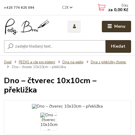
0
ks
CZK
+420 774 625 094
za
0,00 Kč
Menu
Hledat
Úvod
PEDIG a vše pro pletení
Dna na pedig
Dna z překližky čtverec
Dno – čtverec 10x10cm – překližka
Dno – čtverec 10x10cm –
překližka