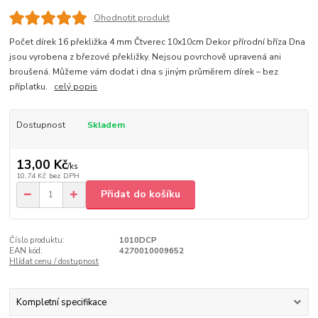
Ohodnotit produkt
Počet dírek 16 překližka 4 mm Čtverec 10x10cm Dekor přírodní bříza Dna
jsou vyrobena z březové překližky. Nejsou povrchově upravená ani
broušená. Můžeme vám dodat i dna s jiným průměrem dírek – bez
příplatku.
celý popis
Dostupnost
Skladem
13,00 Kč
/
ks
10,74 Kč
bez DPH
Přidat do košíku
Číslo produktu:
1010DCP
EAN kód:
4270010009652
Hlídat cenu / dostupnost
Kompletní specifikace