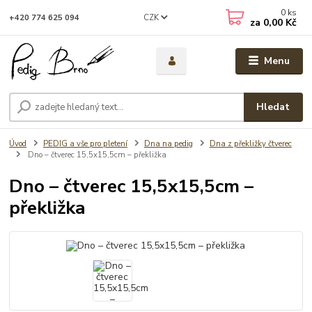
0
ks
CZK
+420 774 625 094
za
0,00 Kč
Menu
Hledat
Úvod
PEDIG a vše pro pletení
Dna na pedig
Dna z překližky čtverec
Dno – čtverec 15,5x15,5cm – překližka
Dno – čtverec 15,5x15,5cm –
překližka