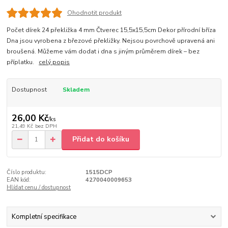
Ohodnotit produkt
Počet dírek 24 překližka 4 mm Čtverec 15,5x15,5cm Dekor přírodní bříza
Dna jsou vyrobena z březové překližky. Nejsou povrchově upravená ani
broušená. Můžeme vám dodat i dna s jiným průměrem dírek – bez
příplatku.
celý popis
Dostupnost
Skladem
26,00 Kč
/
ks
21,49 Kč
bez DPH
Přidat do košíku
Číslo produktu:
1515DCP
EAN kód:
4270040009653
Hlídat cenu / dostupnost
Kompletní specifikace