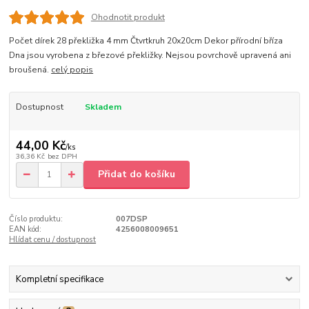
Ohodnotit produkt
Počet dírek 28 překližka 4 mm Čtvrtkruh 20x20cm Dekor přírodní bříza
Dna jsou vyrobena z březové překližky. Nejsou povrchově upravená ani
broušená.
celý popis
Dostupnost
Skladem
44,00 Kč
/
ks
36,36 Kč
bez DPH
Přidat do košíku
Číslo produktu:
007DSP
EAN kód:
4256008009651
Hlídat cenu / dostupnost
Kompletní specifikace