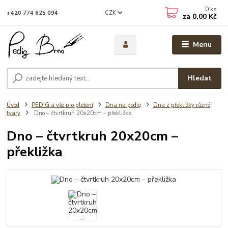
0
ks
CZK
+420 774 625 094
za
0,00 Kč
Menu
Hledat
Úvod
PEDIG a vše pro pletení
Dna na pedig
Dna z překližky různé
tvary
Dno – čtvrtkruh 20x20cm – překližka
Dno – čtvrtkruh 20x20cm –
překližka