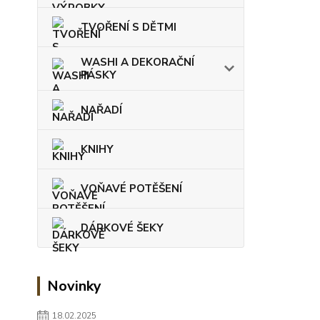
TVOŘENÍ S DĚTMI
WASHI A DEKORAČNÍ
PÁSKY
NAŘADÍ
KNIHY
VOŇAVÉ POTĚŠENÍ
DÁRKOVÉ ŠEKY
Novinky
18.02.2025