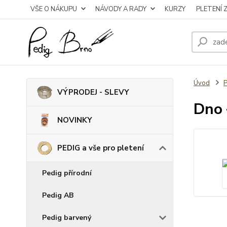
VŠE O NÁKUPU
NÁVODY A RADY
KURZY
PLETENÍ 
Úvod
P
VÝPRODEJ - SLEVY
Dno 
NOVINKY
PEDIG a vše pro pletení
Pedig přírodní
Pedig AB
Pedig barvený