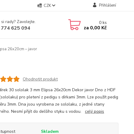
Přihlášení
CZK
 si rady? Zavolejte.
0
ks
za
0,00 Kč
 774 625 094
ipsa 26x20cm – javor
Ohodnotit produkt
dírek 30 sololak 3 mm Elipsa 26x20cm Dekor javor Dno z HDF
(sololaku) pro pletení z pedigu s dírkami 3mm. Lze použít pedig
ěru 3mm. Dna jsou vyrobena ze sololaku, z jedné stany
ného. Nesmí přijít do delšího styku s vodou.
celý popis
tupnost
Skladem