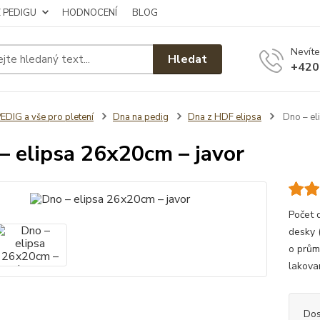
Z PEDIGU
HODNOCENÍ
BLOG
Nevíte
Hledat
+420
EDIG a vše pro pletení
Dna na pedig
Dna z HDF elipsa
Dno – el
– elipsa 26x20cm – javor
Počet 
desky 
o prům
lakova
Dos