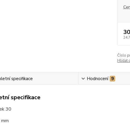
Cen
30
24,
Číslo p
Hlídat 
etní specifikace
Hodnocení
9
tní specifikace
rek 30
3 mm