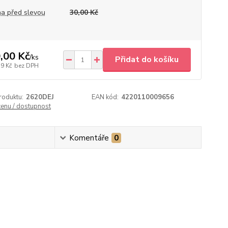
a před slevou
30,00 Kč
,00 Kč
/
ks
Přidat do košíku
79 Kč
bez DPH
roduktu:
2620DEJ
EAN kód:
4220110009656
cenu / dostupnost
Komentáře
0