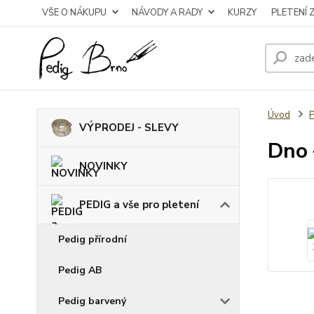
VŠE O NÁKUPU
NÁVODY A RADY
KURZY
PLETENÍ 
Úvod
P
VÝPRODEJ - SLEVY
Dno 
NOVINKY
PEDIG a vše pro pletení
Pedig přírodní
Pedig AB
Pedig barvený