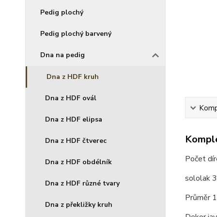
Pedig plochý
Pedig plochý barvený
Dna na pedig
Dna z HDF kruh
Dna z HDF ovál
Kompl
Dna z HDF elipsa
Komple
Dna z HDF čtverec
Počet dí
Dna z HDF obdélník
sololak 
Dna z HDF různé tvary
Průměr 
Dna z překližky kruh