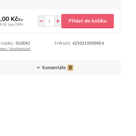
,00 Kč
/
ks
Přidat do košíku
05 Kč
bez DPH
roduktu:
016DKJ
EAN kód:
4230210009654
cenu / dostupnost
Komentáře
0