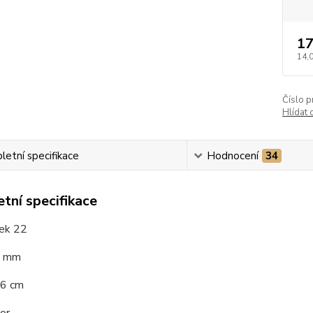
17
14,
Číslo p
Hlídat 
etní specifikace
Hodnocení
34
tní specifikace
rek 22
3 mm
16 cm