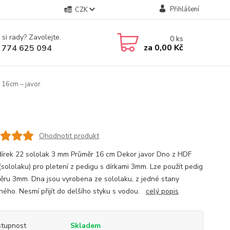
Přihlášení
CZK
 si rady? Zavolejte.
0
ks
za
0,00 Kč
 774 625 094
 16cm – javor
Ohodnotit produkt
dírek 22 sololak 3 mm Průměr 16 cm Dekor javor Dno z HDF
(sololaku) pro pletení z pedigu s dírkami 3mm. Lze použít pedig
ěru 3mm. Dna jsou vyrobena ze sololaku, z jedné stany
ného. Nesmí přijít do delšího styku s vodou.
celý popis
tupnost
Skladem