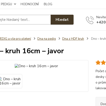
Z PEDIGU
HODNOCENÍ
BLOG
Nevíte
Hledat
+420
EDIG a vše pro pletení
Dna na pedig
Dna z HDF kruh
Dno – kruh
– kruh 16cm – javor
Počet 
desky 
o prům
lakova
Dos