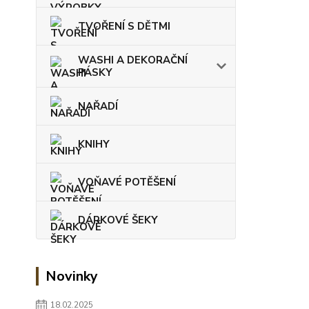
TVOŘENÍ S DĚTMI
WASHI A DEKORAČNÍ
PÁSKY
NAŘADÍ
KNIHY
VOŇAVÉ POTĚŠENÍ
DÁRKOVÉ ŠEKY
Novinky
18.02.2025