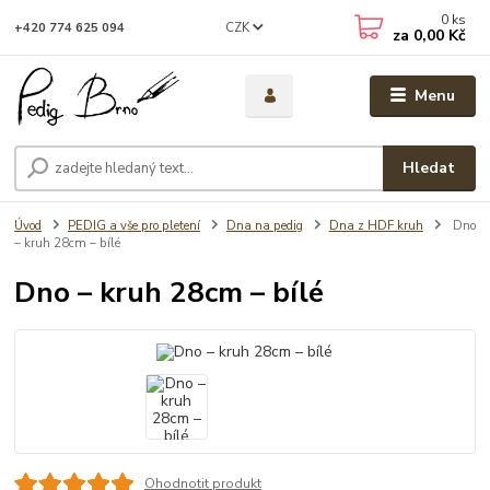
0
ks
CZK
+420 774 625 094
za
0,00 Kč
Menu
Hledat
Úvod
PEDIG a vše pro pletení
Dna na pedig
Dna z HDF kruh
Dno
– kruh 28cm – bílé
Dno – kruh 28cm – bílé
Ohodnotit produkt