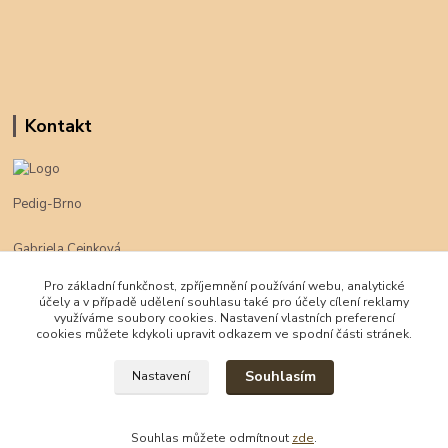
Kontakt
Pedig-Brno
Gabriela Cejnková
+420 774 625 094
Pro základní funkčnost, zpříjemnění používání webu, analytické
účely a v případě udělení souhlasu také pro účely cílení reklamy
klimpe@klimpe.cz
využíváme soubory cookies. Nastavení vlastních preferencí
cookies můžete kdykoli upravit odkazem ve spodní části stránek.
Souhlasím
Nastavení
Souhlas můžete odmítnout
zde
.