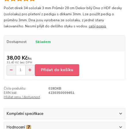
Počet dírek 34 sololak 3 mm Průměr 28 cm Dekor bílý Dno z HDF desky
(sololaku) pro pletení z pedigu s dírkami 3mm. Lze použít pedig o
průměru 3mm. Dna jsou vyrobena ze sololaku, z jedné stany
lakovaného. Nesmí přijít do delšího styku s vodou.
celý popis
Dostupnost
Skladem
38,00 Kč
/
ks
31,40 Kč
bez DPH
Přidat do košíku
Číslo produktu:
028DKB
EAN kód:
4230350009651
Hlídat cenu / dostupnost
Kompletní specifikace
Hodnocení
7