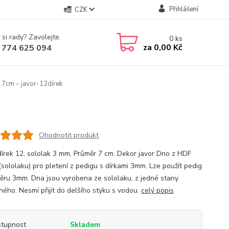
Přihlášení
CZK
 si rady? Zavolejte.
0
ks
za
0,00 Kč
 774 625 094
 7cm – javor-12dírek
Ohodnotit produkt
dírek 12, sololak 3 mm, Průměr 7 cm. Dekor javor Dno z HDF
(sololaku) pro pletení z pedigu s dírkami 3mm. Lze použít pedig
ěru 3mm. Dna jsou vyrobena ze sololaku, z jedné stany
ného. Nesmí přijít do delšího styku s vodou.
celý popis
tupnost
Skladem