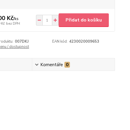
00 Kč
/
ks
Přidat do košíku
 Kč
bez DPH
roduktu:
007DKJ
EAN kód:
4230020009653
cenu / dostupnost
Komentáře
0