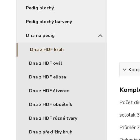
Pedig plochý
Pedig plochý barvený
Dna na pedig
Dna z HDF kruh
Dna z HDF ovál
Kompl
Dna z HDF elipsa
Komple
Dna z HDF čtverec
Počet dí
Dna z HDF obdélník
sololak 
Dna z HDF různé tvary
Průměr 7
Dna z překližky kruh