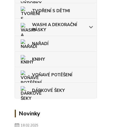
TVOŘENÍ S DĚTMI
WASHI A DEKORAČNÍ
PÁSKY
NAŘADÍ
KNIHY
VOŇAVÉ POTĚŠENÍ
DÁRKOVÉ ŠEKY
Novinky
18.02.2025