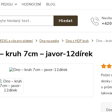
Z PEDIGU
HODNOCENÍ
BLOG
Nevíte
Hledat
+420
EDIG a vše pro pletení
Dna na pedig
Dna z HDF kruh
Dno – kruh
– kruh 7cm – javor-12dírek
Počet 
desky 
o prům
lakova
Dos