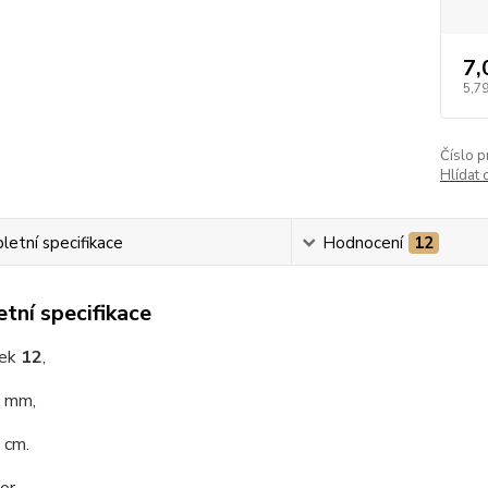
7,
5,79
Číslo p
Hlídat 
etní specifikace
Hodnocení
12
tní specifikace
rek
12
,
3 mm,
 cm.