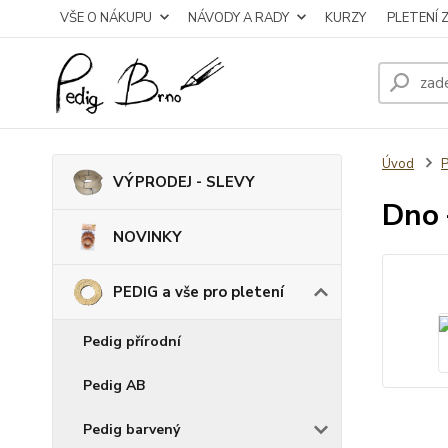
VŠE O NÁKUPU
NÁVODY A RADY
KURZY
PLETENÍ 
Úvod
P
VÝPRODEJ - SLEVY
Dno 
NOVINKY
PEDIG a vše pro pletení
Pedig přírodní
Pedig AB
Pedig barvený