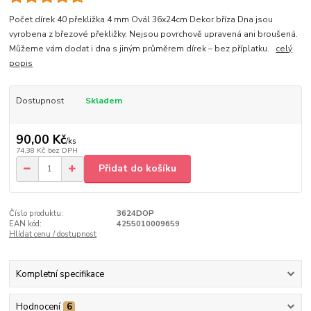
Počet dírek 40 překližka 4 mm Ovál 36x24cm Dekor bříza Dna jsou
vyrobena z březové překližky. Nejsou povrchově upravená ani broušená.
Můžeme vám dodat i dna s jiným průměrem dírek – bez příplatku.
celý
popis
Dostupnost
Skladem
90,00 Kč
/
ks
74,38 Kč
bez DPH
Přidat do košíku
Číslo produktu:
3624DOP
EAN kód:
4255010009659
Hlídat cenu / dostupnost
Kompletní specifikace
Hodnocení
6