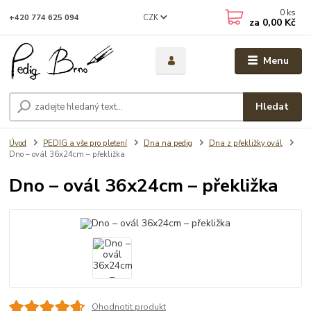
0
ks
CZK
+420 774 625 094
za
0,00 Kč
Menu
Hledat
Úvod
PEDIG a vše pro pletení
Dna na pedig
Dna z překližky ovál
Dno – ovál 36x24cm – překližka
Dno – ovál 36x24cm – překližka
Ohodnotit produkt