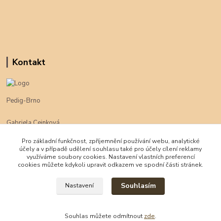
Kontakt
Pedig-Brno
Gabriela Cejnková
+420 774 625 094
Pro základní funkčnost, zpříjemnění používání webu, analytické
účely a v případě udělení souhlasu také pro účely cílení reklamy
klimpe@klimpe.cz
využíváme soubory cookies. Nastavení vlastních preferencí
cookies můžete kdykoli upravit odkazem ve spodní části stránek.
Souhlasím
Nastavení
Souhlas můžete odmítnout
zde
.