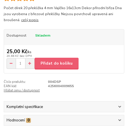
Počet dírek 20 překližka 4 mm Vajíčko 16x13cm Dekor přírodní bříza Dna
jsou vyrobena z březové překližky. Nejsou povrchově upravená ani
broušená.
celý popis
Dostupnost
Skladem
25,00 Kč
/
ks
20,66 Kč
bez DPH
Přidat do košíku
Číslo produktu:
004DSP
EAN kód:
4256004009655
Hlídat cenu / dostupnost
Kompletní specifikace
Hodnocení
0