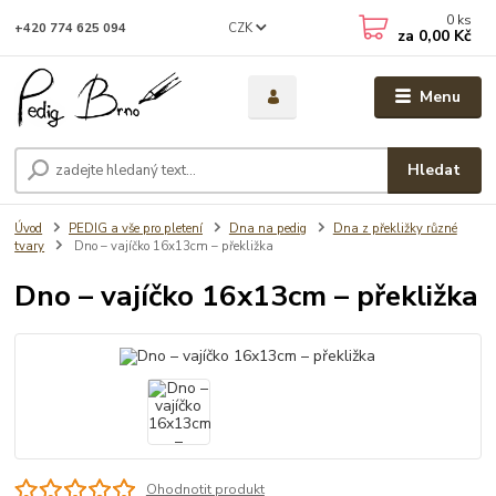
0
ks
CZK
+420 774 625 094
za
0,00 Kč
Menu
Hledat
Úvod
PEDIG a vše pro pletení
Dna na pedig
Dna z překližky různé
tvary
Dno – vajíčko 16x13cm – překližka
Dno – vajíčko 16x13cm – překližka
Ohodnotit produkt