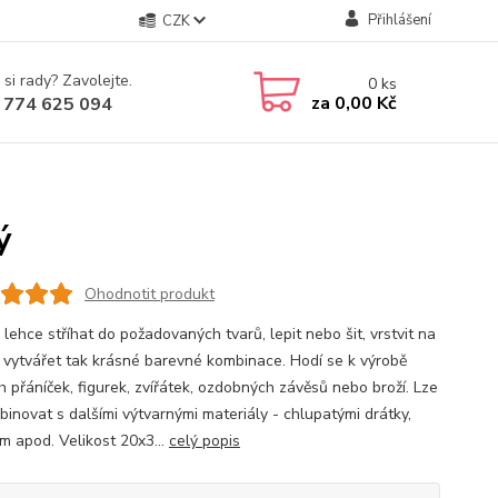
Přihlášení
CZK
 si rady? Zavolejte.
0
ks
za
0,00 Kč
 774 625 094
ý
Ohodnotit produkt
e lehce stříhat do požadovaných tvarů, lepit nebo šit, vrstvit na
 vytvářet tak krásné barevné kombinace. Hodí se k výrobě
h přáníček, figurek, zvířátek, ozdobných závěsů nebo broží. Lze
binovat s dalšími výtvarnými materiály - chlupatými drátky,
m apod. Velikost 20x3...
celý popis