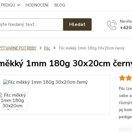
Z PEDIGU
HODNOCENÍ
BLOG
Nevíte
Hledat
+420
VÝTVARNÉ POTŘEBY
Filc
Filc měkký 1mm 180g 30x20cm černý
 měkký 1mm 180g 30x20cm čern
Filc lz
sebe a
různýc
jej kom
pedige