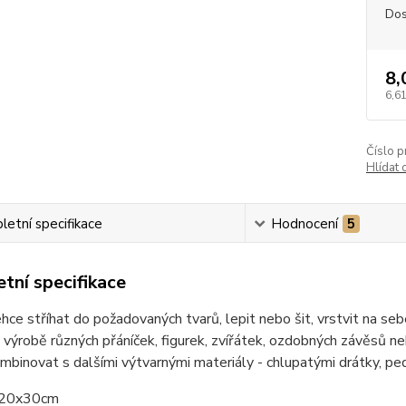
Dos
8,
6,61
Číslo p
Hlídat 
etní specifikace
Hodnocení
5
tní specifikace
lehce stříhat do požadovaných tvarů, lepit nebo šit, vrstvit na s
 výrobě různých přáníček, figurek, zvířátek, ozdobných závěsů ne
ombinovat s dalšími výtvarnými materiály - chlupatými drátky, p
 20x30cm