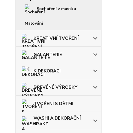
Sochaření z mastku
Malování
KREATIVNÍ TVOŘENÍ
GALANTERIE
K DEKORACI
DŘEVÉNÉ VÝROBKY
TVOŘENÍ S DĚTMI
WASHI A DEKORAČNÍ
PÁSKY