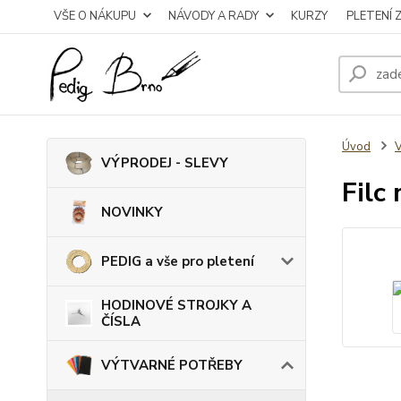
VŠE O NÁKUPU
NÁVODY A RADY
KURZY
PLETENÍ 
Úvod
VÝPRODEJ - SLEVY
Filc
NOVINKY
PEDIG a vše pro pletení
HODINOVÉ STROJKY A
ČÍSLA
VÝTVARNÉ POTŘEBY