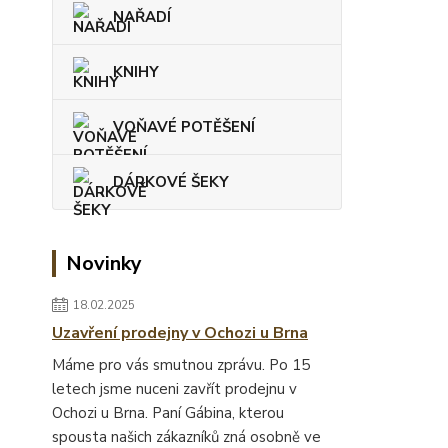
NAŘADÍ
KNIHY
VOŇAVÉ POTĚŠENÍ
DÁRKOVÉ ŠEKY
Novinky
18.02.2025
Uzavření prodejny v Ochozi u Brna
Máme pro vás smutnou zprávu. Po 15
letech jsme nuceni zavřít prodejnu v
Ochozi u Brna. Paní Gábina, kterou
spousta našich zákazníků zná osobně ve