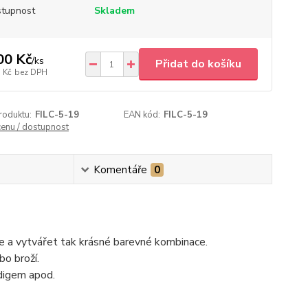
tupnost
Skladem
00 Kč
/
ks
Přidat do košíku
 Kč
bez DPH
roduktu:
FILC-5-19
EAN kód:
FILC-5-19
cenu / dostupnost
Komentáře
0
ebe a vytvářet tak krásné barevné kombinace.
bo broží.
edigem apod.