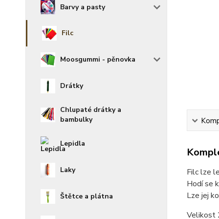
Barvy a pasty
Filc
Moosgummi - pěnovka
Drátky
Chlupaté drátky a
bambulky
Kompl
Lepidla
Komple
Laky
Filc lze 
Hodí se k
Lze jej k
Štětce a plátna
Velikost