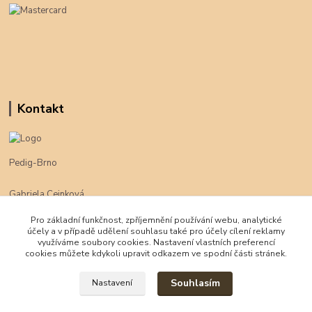
Kontakt
Pedig-Brno
Gabriela Cejnková
+420 774 625 094
Pro základní funkčnost, zpříjemnění používání webu, analytické
účely a v případě udělení souhlasu také pro účely cílení reklamy
klimpe@klimpe.cz
využíváme soubory cookies. Nastavení vlastních preferencí
cookies můžete kdykoli upravit odkazem ve spodní části stránek.
Souhlasím
Nastavení