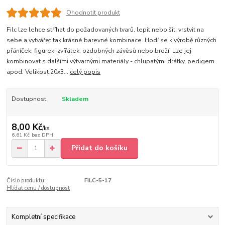
Ohodnotit produkt
Filc lze lehce stříhat do požadovaných tvarů, lepit nebo šit, vrstvit na
sebe a vytvářet tak krásné barevné kombinace. Hodí se k výrobě různých
přáníček, figurek, zvířátek, ozdobných závěsů nebo broží. Lze jej
kombinovat s dalšími výtvarnými materiály - chlupatými drátky, pedigem
apod. Velikost 20x3...
celý popis
Dostupnost
Skladem
8,00 Kč
/
ks
6,61 Kč
bez DPH
Přidat do košíku
Číslo produktu:
FILC-5-17
Hlídat cenu / dostupnost
Kompletní specifikace