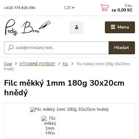
0
ks
CZK
+420 774 625 094
za
0,00 Kč
Menu
Hledat
Úvod
VÝTVARNÉ POTŘEBY
Filc
Filc měkký 1mm 180g 30x20cm
hnědý
Filc měkký 1mm 180g 30x20cm
hnědý