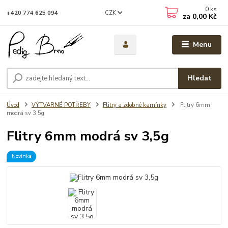
0
ks
CZK
+420 774 625 094
za
0,00 Kč
Menu
Hledat
Úvod
VÝTVARNÉ POTŘEBY
Flitry a zdobné kamínky
Flitry 6mm
modrá sv 3,5g
Flitry 6mm modrá sv 3,5g
Novinka