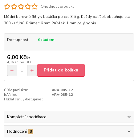
Ohodnotit produkt
Módní barevné flitry v baláčku po cca 3,5 g. Každý balíček obsahuje cca
300 ks flitrů. Průměr: 6 mm Průvlek: 1 mm
celý popis
Dostupnost
Skladem
6,00 Kč
/
ks
4,96 Kč
bez DPH
Přidat do košíku
Číslo produktu:
ARA-085-12
EAN kód:
ARA-085-12
Hlídat cenu / dostupnost
Kompletní specifikace
Hodnocení
0