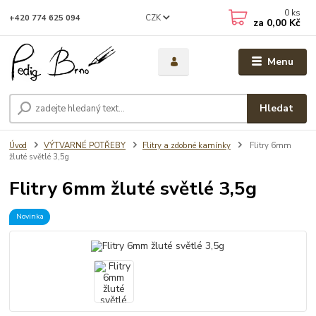
0
ks
CZK
+420 774 625 094
za
0,00 Kč
Menu
Hledat
Úvod
VÝTVARNÉ POTŘEBY
Flitry a zdobné kamínky
Flitry 6mm
žluté světlé 3,5g
Flitry 6mm žluté světlé 3,5g
Novinka