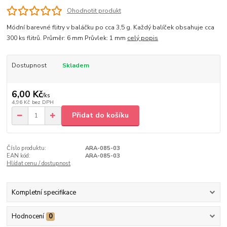
Ohodnotit produkt
Módní barevné flitry v baláčku po cca 3,5 g. Každý balíček obsahuje cca
300 ks flitrů. Průměr: 6 mm Průvlek: 1 mm
celý popis
Dostupnost
Skladem
6,00 Kč
/
ks
4,96 Kč
bez DPH
Přidat do košíku
Číslo produktu:
ARA-085-03
EAN kód:
ARA-085-03
Hlídat cenu / dostupnost
Kompletní specifikace
Hodnocení
0