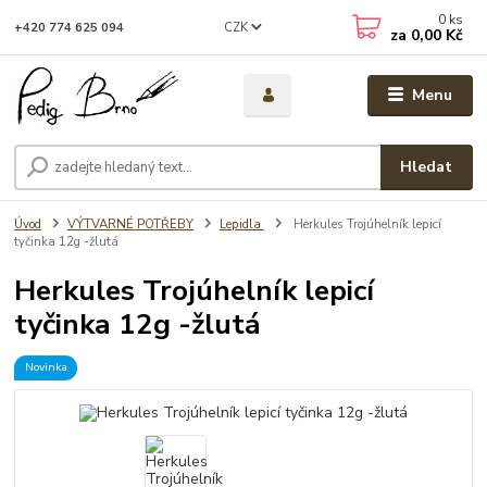
0
ks
CZK
+420 774 625 094
za
0,00 Kč
Menu
Hledat
Úvod
VÝTVARNÉ POTŘEBY
Lepidla
Herkules Trojúhelník lepicí
tyčinka 12g -žlutá
Herkules Trojúhelník lepicí
tyčinka 12g -žlutá
Novinka