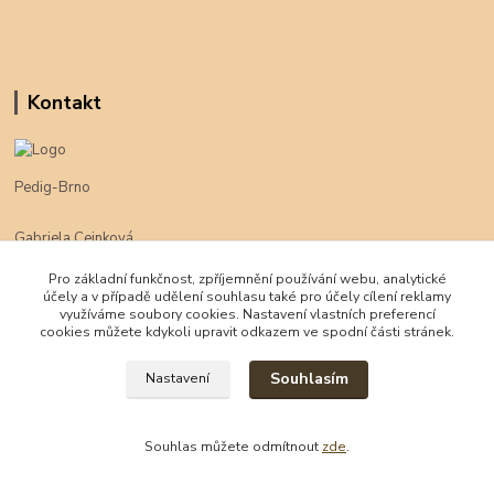
Kontakt
Pedig-Brno
Gabriela Cejnková
+420 774 625 094
Pro základní funkčnost, zpříjemnění používání webu, analytické
účely a v případě udělení souhlasu také pro účely cílení reklamy
klimpe@klimpe.cz
využíváme soubory cookies. Nastavení vlastních preferencí
cookies můžete kdykoli upravit odkazem ve spodní části stránek.
Souhlasím
Nastavení
Souhlas můžete odmítnout
zde
.
Vytvořeno na
Eshop-rychle.cz