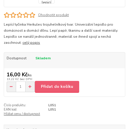
Ohodnotit produkt
Lepící tyčinka Herkules trojuhelníkový tvar. Univerzální lepidlo pro
domácnost a domácí dílnu. Lepí papír, tkaninu a další savé materiály.
Lepidlo se nanáší jednostranně, materiál se ihned spojí a nechá
zaschnout.
celý popis
Dostupnost
Skladem
16,00 Kč
/
ks
13,22 Kč
bez DPH
Přidat do košíku
Číslo produktu:
L051
EAN kód:
L051
Hlídat cenu / dostupnost