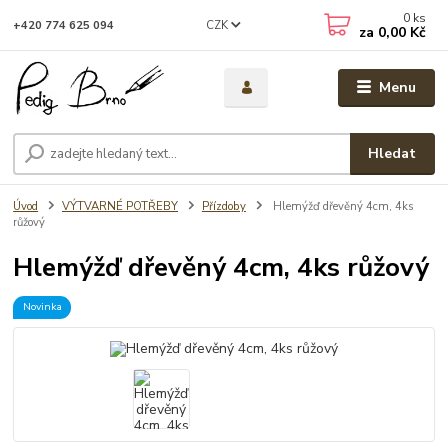
0
ks
CZK
+420 774 625 094
za
0,00 Kč
Menu
Hledat
Úvod
VÝTVARNÉ POTŘEBY
Přízdoby
Hlemýžď dřevěný 4cm, 4ks
růžový
Hlemýžď dřevěný 4cm, 4ks růžový
Novinka