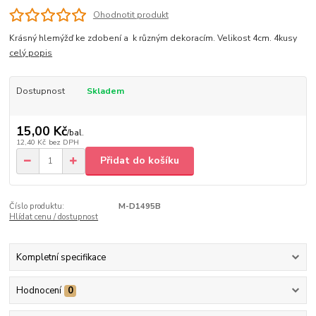
Ohodnotit produkt
Krásný hlemýžď ke zdobení a k různým dekoracím. Velikost 4cm. 4kusy
celý popis
Dostupnost
Skladem
15,00 Kč
/
bal.
12,40 Kč
bez DPH
Přidat do košíku
Číslo produktu:
M-D1495B
Hlídat cenu / dostupnost
Kompletní specifikace
Hodnocení
0