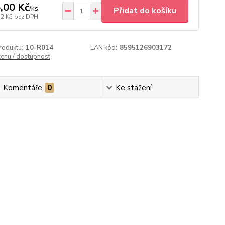
,00 Kč
/
ks
Přidat do košíku
72 Kč
bez DPH
roduktu:
10-R014
EAN kód:
8595126903172
cenu / dostupnost
Komentáře
0
Ke stažení