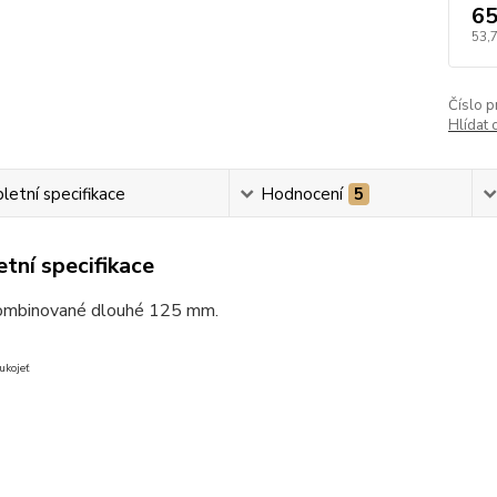
65
53,
Číslo p
Hlídat 
etní specifikace
Hodnocení
5
tní specifikace
ombinované dlouhé 125 mm.
ukojeť