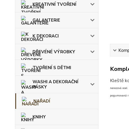
KREATIVNÍ TVOŘENÍ
GALANTERIE
K DEKORACI
Kompl
DŘEVÉNÉ VÝROBKY
TVOŘENÍ S DĚTMI
Komple
Kleště k
WASHI A DEKORAČNÍ
PÁSKY
nerezová ocel
pogumovaná r
NAŘADÍ
KNIHY