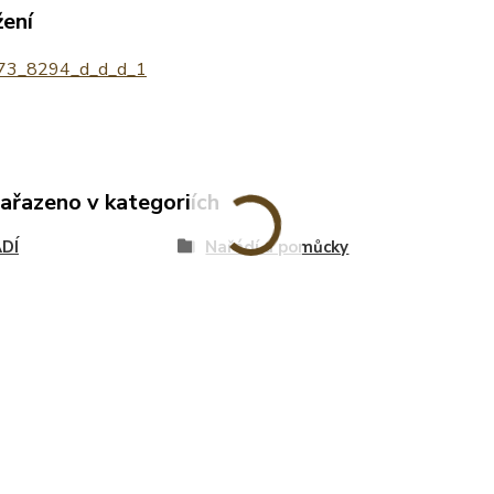
žení
3_8294_d_d_d_1
zařazeno v kategoriích
DÍ
Nařádí a pomůcky