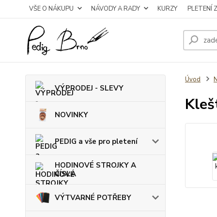
VŠE O NÁKUPU
NÁVODY A RADY
KURZY
PLETENÍ 
Úvod
VÝPRODEJ - SLEVY
Kleš
NOVINKY
PEDIG a vše pro pletení
HODINOVÉ STROJKY A
ČÍSLA
VÝTVARNÉ POTŘEBY