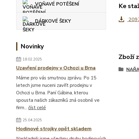
VOŇAVÉ POTĚŠENÍ
Ke sta
2097
DÁRKOVÉ ŠEKY
Novinky
Zboží 
18.02.2025
Uzavření prodejny v Ochozi u Brna
NAŘA
Máme pro vás smutnou zprávu. Po 15
letech jsme nuceni zavřít prodejnu v
Ochozi u Brna. Paní Gábina, kterou
spousta našich zákazníků zná osobně ve
firm...
číst celé
25.04.2025
Hodinové strojky opět skladem
Naskladnili jsme všechny druhy hodinových