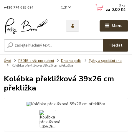
0
ks
CZK
+420 774 625 094
za
0,00 Kč
Menu
Hledat
Úvod
PEDIG a vše pro pletení
Dna na pedig
Tyčky a speciální dna
Kolébka překližková 39x26 cm překližka
Kolébka překližková 39x26 cm
překližka