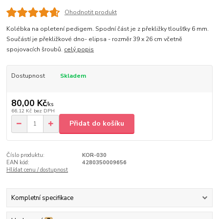
Ohodnotit produkt
Kolébka na opletení pedigem. Spodní část je z překližky tloušťky 6 mm.
Součástí je překližkové dno- elipsa - rozměr 39 x 26 cm včetně
spojovacích šroubů.
celý popis
Dostupnost
Skladem
80,00 Kč
/
ks
66,12 Kč
bez DPH
Přidat do košíku
Číslo produktu:
KOR-030
EAN kód:
4280350009656
Hlídat cenu / dostupnost
Kompletní specifikace