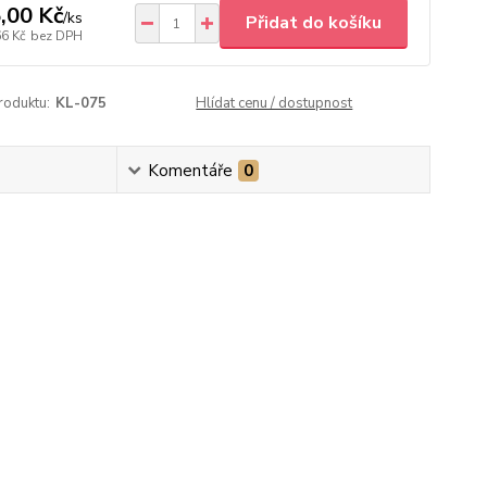
,00 Kč
/
ks
Přidat do košíku
66 Kč
bez DPH
roduktu:
KL-075
Hlídat cenu / dostupnost
Komentáře
0