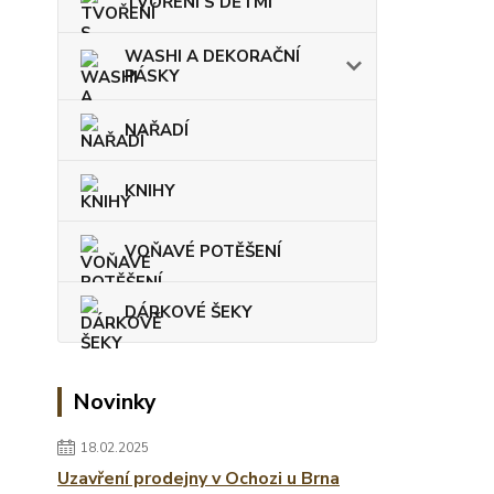
TVOŘENÍ S DĚTMI
WASHI A DEKORAČNÍ
PÁSKY
NAŘADÍ
KNIHY
VOŇAVÉ POTĚŠENÍ
DÁRKOVÉ ŠEKY
Novinky
18.02.2025
Uzavření prodejny v Ochozi u Brna