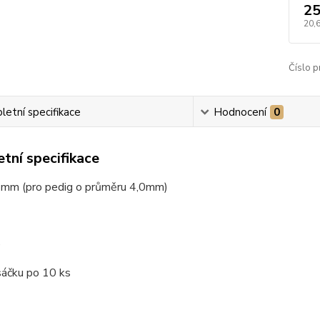
25
20,
Číslo p
etní specifikace
Hodnocení
0
tní specifikace
1 mm (pro pedig o průměru 4,0mm)
é
sáčku po 10 ks