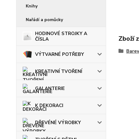
Knihy
Nařádí a pomůcky
HODINOVÉ STROJKY A
Zboží 
ČÍSLA
Barev
VÝTVARNÉ POTŘEBY
KREATIVNÍ TVOŘENÍ
GALANTERIE
K DEKORACI
DŘEVÉNÉ VÝROBKY