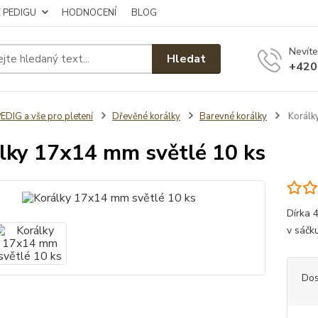
Z PEDIGU
HODNOCENÍ
BLOG
Nevíte
Hledat
+420
EDIG a vše pro pletení
Dřevěné korálky
Barevné korálky
Korálk
lky 17x14 mm světlé 10 ks
Dírka 
v sáčk
Dos