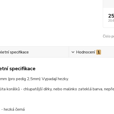
25
20,
Číslo p
etní specifikace
Hodnocení
1
tní specifikace
 mm (pro pedig 2,5mm) Vypadají hezky.
lita korálků - chlupatější dírky, nebo malinko zateklá barva, nepř
 - hezká černá