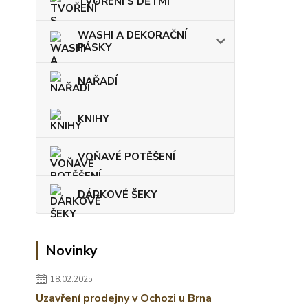
TVOŘENÍ S DĚTMI
WASHI A DEKORAČNÍ
PÁSKY
NAŘADÍ
KNIHY
VOŇAVÉ POTĚŠENÍ
DÁRKOVÉ ŠEKY
Novinky
18.02.2025
Uzavření prodejny v Ochozi u Brna