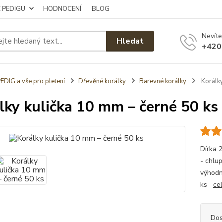
Z PEDIGU
HODNOCENÍ
BLOG
Nevíte
Hledat
+420
EDIG a vše pro pletení
Dřevěné korálky
Barevné korálky
Korálky
lky kulička 10 mm – černé 50 ks
Dírka 
- chlup
výhodn
ks
ce
Dos