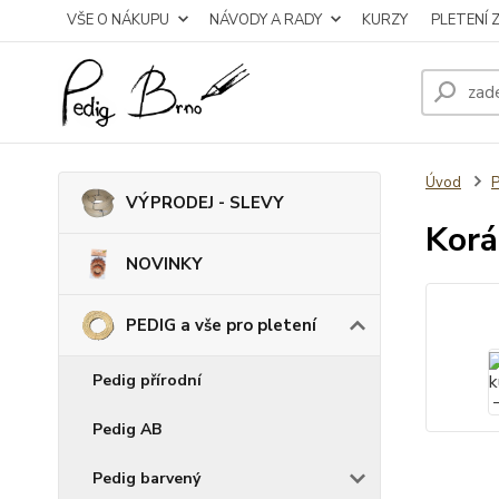
VŠE O NÁKUPU
NÁVODY A RADY
KURZY
PLETENÍ 
Úvod
P
VÝPRODEJ - SLEVY
Korá
NOVINKY
PEDIG a vše pro pletení
Pedig přírodní
Pedig AB
Pedig barvený