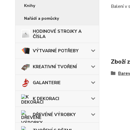
Knihy
Balení v 
Nařádí a pomůcky
HODINOVÉ STROJKY A
ČÍSLA
VÝTVARNÉ POTŘEBY
Zboží 
KREATIVNÍ TVOŘENÍ
Barev
GALANTERIE
K DEKORACI
DŘEVÉNÉ VÝROBKY