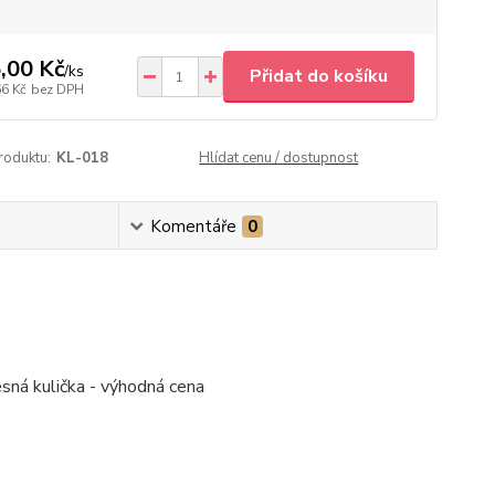
,00 Kč
/
ks
Přidat do košíku
66 Kč
bez DPH
roduktu:
KL-018
Hlídat cenu / dostupnost
Komentáře
0
esná kulička - výhodná cena