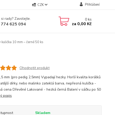
Přihlášení
CZK
 si rady? Zavolejte.
0
ks
za
0,00 Kč
 774 625 094
 kulička 10 mm – černé 50 ks
Ohodnotit produkt
2,5 mm (pro pedig 2,5mm) Vypadají hezky. Horší kvalita korálků
atější dírky, nebo malinko zateklá barva, nepřesná kulička -
á cena Dřevěné Lakované - hezká černá Balení v sáčku po 50
lý popis
tupnost
Skladem