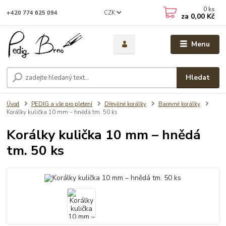
0
ks
CZK
+420 774 625 094
za
0,00 Kč
Menu
Hledat
Úvod
PEDIG a vše pro pletení
Dřevěné korálky
Barevné korálky
Korálky kulička 10 mm – hnědá tm. 50 ks
Korálky kulička 10 mm – hnědá
tm. 50 ks