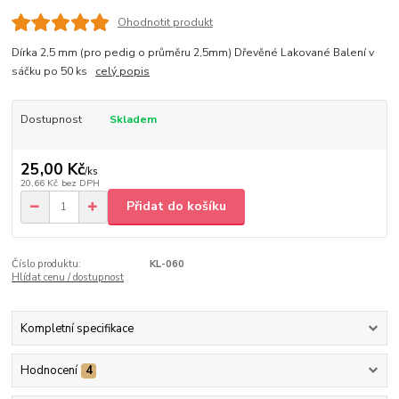
Ohodnotit produkt
Dírka 2,5 mm (pro pedig o průměru 2,5mm) Dřevěné Lakované Balení v
sáčku po 50 ks
celý popis
Dostupnost
Skladem
25,00 Kč
/
ks
20,66 Kč
bez DPH
Přidat do košíku
Číslo produktu:
KL-060
Hlídat cenu / dostupnost
Kompletní specifikace
Hodnocení
4