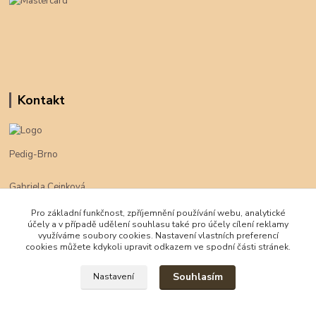
Kontakt
Pedig-Brno
Gabriela Cejnková
+420 774 625 094
Pro základní funkčnost, zpříjemnění používání webu, analytické
účely a v případě udělení souhlasu také pro účely cílení reklamy
klimpe@klimpe.cz
využíváme soubory cookies. Nastavení vlastních preferencí
cookies můžete kdykoli upravit odkazem ve spodní části stránek.
Souhlasím
Nastavení