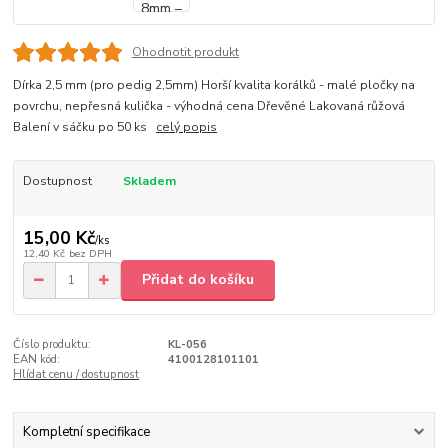
Ohodnotit produkt
Dírka 2,5 mm (pro pedig 2,5mm) Horší kvalita korálků - malé pločky na
povrchu, nepřesná kulička - výhodná cena Dřevěné Lakovaná růžová
Balení v sáčku po 50 ks
celý popis
Dostupnost
Skladem
15,00 Kč
/
ks
12,40 Kč
bez DPH
Přidat do košíku
Číslo produktu:
KL-056
EAN kód:
4100128101101
Hlídat cenu / dostupnost
Kompletní specifikace