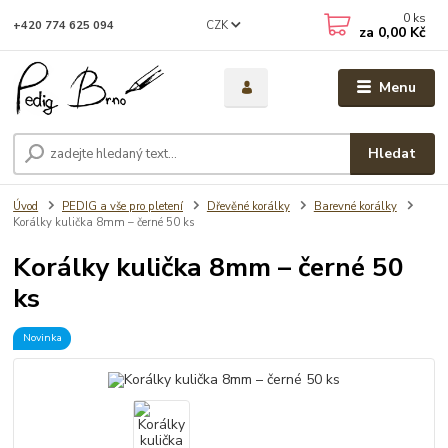
0
ks
CZK
+420 774 625 094
za
0,00 Kč
Menu
Hledat
Úvod
PEDIG a vše pro pletení
Dřevěné korálky
Barevné korálky
Korálky kulička 8mm – černé 50 ks
Korálky kulička 8mm – černé 50
ks
Novinka