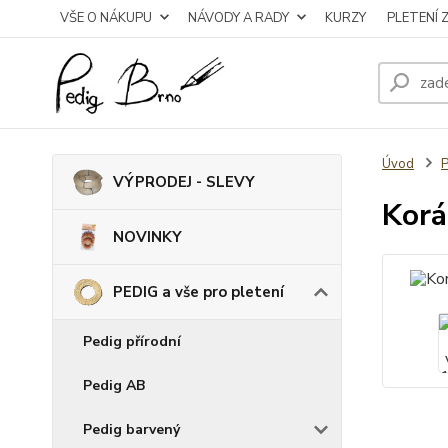
VŠE O NÁKUPU
NÁVODY A RADY
KURZY
PLETENÍ 
Úvod
P
VÝPRODEJ - SLEVY
Korá
NOVINKY
PEDIG a vše pro pletení
Pedig přírodní
Pedig AB
Pedig barvený