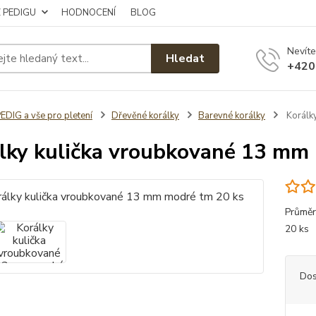
Z PEDIGU
HODNOCENÍ
BLOG
Nevíte
Hledat
+420
EDIG a vše pro pletení
Dřevěné korálky
Barevné korálky
Korálk
lky kulička vroubkované 13 mm
Průměr
20 k
Dos