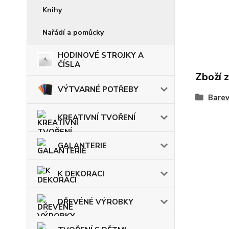
Knihy
Nařádí a pomůcky
HODINOVÉ STROJKY A
ČÍSLA
Zboží 
VÝTVARNÉ POTŘEBY
Barev
KREATIVNÍ TVOŘENÍ
GALANTERIE
K DEKORACI
DŘEVÉNÉ VÝROBKY