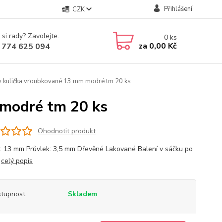
Přihlášení
CZK
 si rady? Zavolejte.
0
ks
za
0,00 Kč
 774 625 094
y kulička vroubkované 13 mm modré tm 20 ks
 modré tm 20 ks
Ohodnotit produkt
: 13 mm Průvlek: 3,5 mm Dřevěné Lakované Balení v sáčku po
s
celý popis
tupnost
Skladem