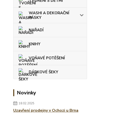
TVOŘENÍ S DĚTMI
WASHI A DEKORAČNÍ
PÁSKY
NAŘADÍ
KNIHY
VOŇAVÉ POTĚŠENÍ
DÁRKOVÉ ŠEKY
Novinky
18.02.2025
Uzavření prodejny v Ochozi u Brna