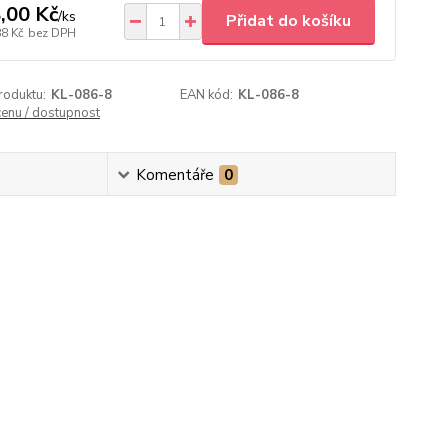
,00 Kč
/
ks
Přidat do košíku
88 Kč
bez DPH
roduktu:
KL-086-8
EAN kód:
KL-086-8
cenu / dostupnost
Komentáře
0