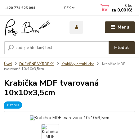
0
ks
CZK
+420 774 625 094
za
0,00 Kč
Menu
Hledat
Úvod
DŘEVÉNÉ VÝROBKY
Krabičky a truhličky
Krabička MDF
tvarovaná 10x10x3,5cm
Krabička MDF tvarovaná
10x10x3,5cm
Novinka