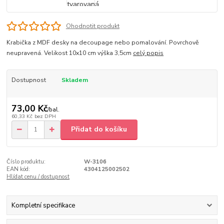
Ohodnotit produkt
Krabička z MDF desky na decoupage nebo pomalování. Povrchově
neupravená. Velikost 10x10 cm výška 3,5cm
celý popis
Dostupnost
Skladem
73,00 Kč
/
bal.
60,33 Kč
bez DPH
Přidat do košíku
Číslo produktu:
W-3106
EAN kód:
4304125002502
Hlídat cenu / dostupnost
Kompletní specifikace