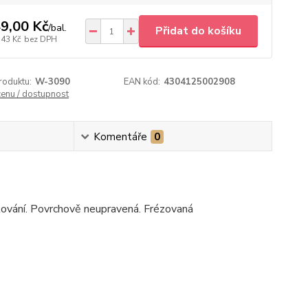
9,00 Kč
/
bal.
Přidat do košíku
,43 Kč
bez DPH
roduktu:
W-3090
EAN kód:
4304125002908
cenu / dostupnost
Komentáře
0
lování. Povrchově neupravená. Frézovaná