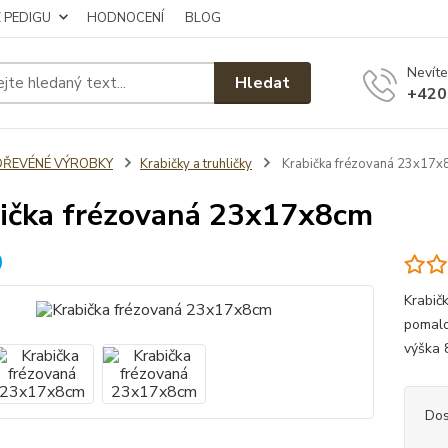
Z PEDIGU
HODNOCENÍ
BLOG
Nevíte
Hledat
+420
DŘEVÉNÉ VÝROBKY
Krabičky a truhličky
Krabička frézovaná 23x17x
ička frézovaná 23x17x8cm
Krabič
pomalo
výška
Dos