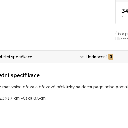
34
288
Číslo p
Hlídat 
etní specifikace
Hodnocení
0
tní specifikace
 z masivního dřeva a březové překližky na decoupage nebo poma
 23x17 cm výška 8,5cm