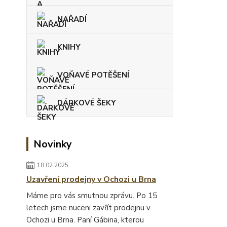
NAŘADÍ
KNIHY
VOŇAVÉ POTĚŠENÍ
DÁRKOVÉ ŠEKY
Novinky
18.02.2025
Uzavření prodejny v Ochozi u Brna
Máme pro vás smutnou zprávu. Po 15
letech jsme nuceni zavřít prodejnu v
Ochozi u Brna. Paní Gábina, kterou