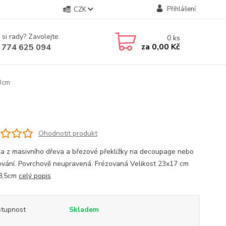
Přihlášení
CZK
 si rady? Zavolejte.
0
ks
za
0,00 Kč
 774 625 094
8cm
Ohodnotit produkt
ka z masivního dřeva a březové překližky na decoupage nebo
vání. Povrchově neupravená. Frézovaná Velikost 23x17 cm
 8,5cm
celý popis
tupnost
Skladem