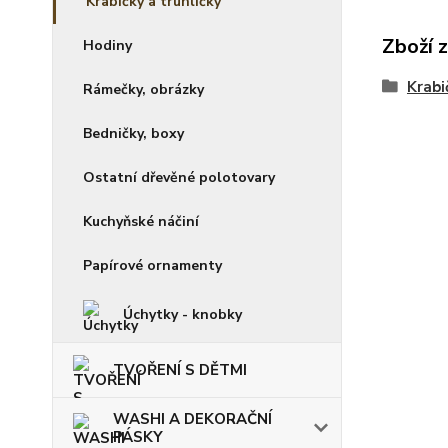
Krabičky a truhličky
Zboží 
Hodiny
Krabi
Rámečky, obrázky
Bedničky, boxy
Ostatní dřevěné polotovary
Kuchyňské náčiní
Papírové ornamenty
Úchytky - knobky
TVOŘENÍ S DĚTMI
WASHI A DEKORAČNÍ
PÁSKY