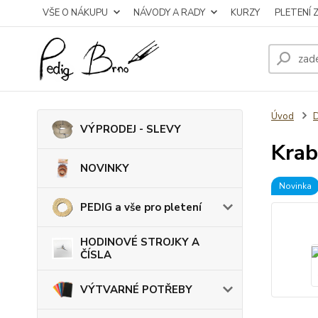
VŠE O NÁKUPU
NÁVODY A RADY
KURZY
PLETENÍ 
Úvod
VÝPRODEJ - SLEVY
Krab
NOVINKY
Novinka
PEDIG a vše pro pletení
HODINOVÉ STROJKY A
ČÍSLA
VÝTVARNÉ POTŘEBY