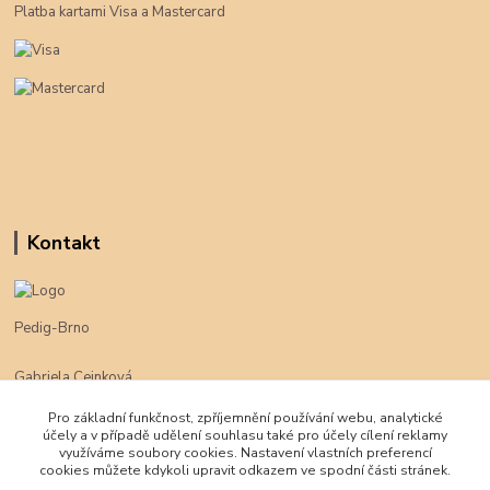
Platba kartami Visa a Mastercard
Kontakt
Pedig-Brno
Gabriela Cejnková
+420 774 625 094
Pro základní funkčnost, zpříjemnění používání webu, analytické
účely a v případě udělení souhlasu také pro účely cílení reklamy
klimpe@klimpe.cz
využíváme soubory cookies. Nastavení vlastních preferencí
cookies můžete kdykoli upravit odkazem ve spodní části stránek.