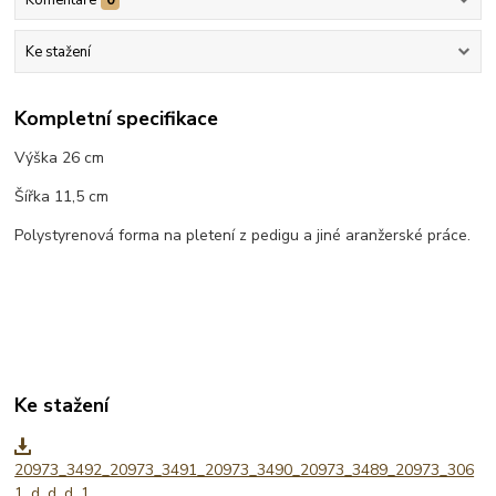
Ke stažení
Kompletní specifikace
Výška 26 cm
Šířka 11,5 cm
Polystyrenová forma na pletení z pedigu a jiné aranžerské práce.
Ke stažení
20973_3492_20973_3491_20973_3490_20973_3489_20973_306
1_d_d_d_1