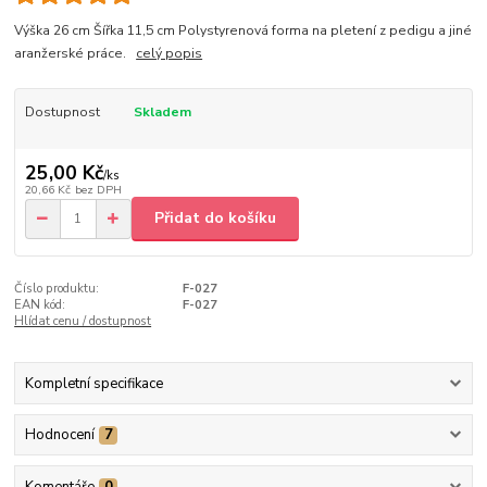
Výška 26 cm Šířka 11,5 cm Polystyrenová forma na pletení z pedigu a jiné
aranžerské práce.
celý popis
Dostupnost
Skladem
25,00 Kč
/
ks
20,66 Kč
bez DPH
Přidat do košíku
Číslo produktu:
F-027
EAN kód:
F-027
Hlídat cenu / dostupnost
Kompletní specifikace
Hodnocení
7
Komentáře
0