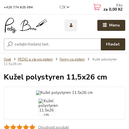
0
ks
CZK
+420 774 625 094
za
0,00 Kč
Menu
Hledat
Úvod
PEDIG a vše pro pletení
Formy na pletení
Kužel polystyren
11,5x26 cm
Kužel polystyren 11,5x26 cm
Ohodnotit produkt