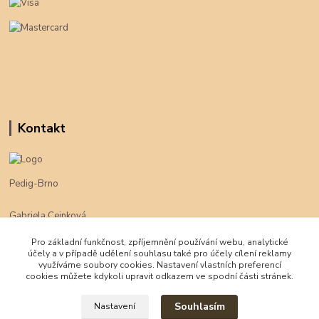
Kontakt
Pedig-Brno
Gabriela Cejnková
+420 774 625 094
Pro základní funkčnost, zpříjemnění používání webu, analytické
účely a v případě udělení souhlasu také pro účely cílení reklamy
klimpe@klimpe.cz
využíváme soubory cookies. Nastavení vlastních preferencí
cookies můžete kdykoli upravit odkazem ve spodní části stránek.
Souhlasím
Nastavení