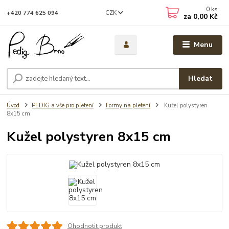
0
ks
CZK
+420 774 625 094
za
0,00 Kč
Menu
Hledat
Úvod
PEDIG a vše pro pletení
Formy na pletení
Kužel polystyren
8x15 cm
Kužel polystyren 8x15 cm
Ohodnotit produkt