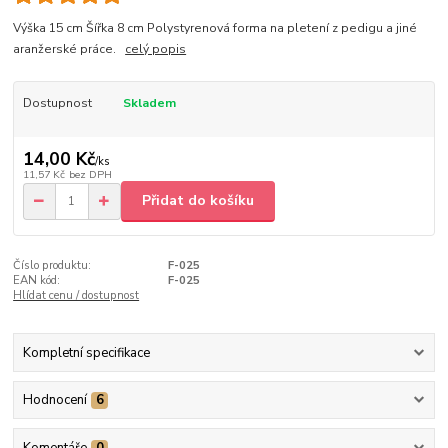
Výška 15 cm Šířka 8 cm Polystyrenová forma na pletení z pedigu a jiné
aranžerské práce.
celý popis
Dostupnost
Skladem
14,00 Kč
/
ks
11,57 Kč
bez DPH
Přidat do košíku
Číslo produktu:
F-025
EAN kód:
F-025
Hlídat cenu / dostupnost
Kompletní specifikace
Hodnocení
6
Komentáře
0