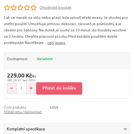
Ohodnotit produkt
Lak se nanáší na sklo nebo plast, kde vytvoří efekt mrazu. Je vhodný pro
vnitřní použití. Umožňuje jemnou dekoraci, zároveň je průhledný a je
ideální pro šablony. Na dotek je suchý za 10 minut, do hloubky vyschne
za 2 hodiny. Chraňte pracovní plochu.Před každým použitím dobře
protřepejte.Nastříkejte...
celý popis
Dostupnost
Skladem
229,00 Kč
/
ks
189,26 Kč
bez DPH
Přidat do košíku
Číslo produktu:
L015
Hlídat cenu / dostupnost
Kompletní specifikace