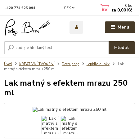
0
ks
CZK
+420 774 625 094
za
0,00 Kč
Menu
Hledat
Úvod
KREATIVNÍ TVOŘENÍ
Decoupage
Lepidla a laky
Lak
matný s efektem mrazu 250 ml
Lak matný s efektem mrazu 250
ml