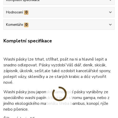
Hodnocení
0
Komentáře
0
Kompletní specifikace
Washi pásky lze trhat, stříhat, psát na ni a hlavně lepit a
snadno odlepovat. Pásky vyzdobí Váš diář, deník, skicák,
zápisník, úkolník, sešit,ale také ozdobit kancelářské spony,
polepit vázy, skleničky a ze starých krabic a dóz vytvořit
nové.
Washi pásky jsou japonské samolepící pásky vyráběny ze
speciálního washi papíru,který je ze stromu gampa, nebo z
jiného ekologického materiálu třeba bambus, konopí, rýže
nebo pšenice.