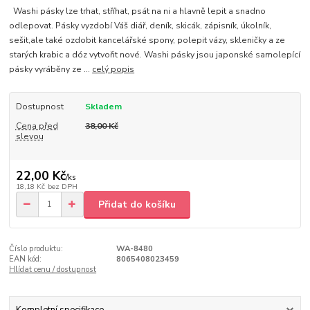
Washi pásky lze trhat, stříhat, psát na ni a hlavně lepit a snadno
odlepovat. Pásky vyzdobí Váš diář, deník, skicák, zápisník, úkolník,
sešit,ale také ozdobit kancelářské spony, polepit vázy, skleničky a ze
starých krabic a dóz vytvořit nové. Washi pásky jsou japonské samolepící
pásky vyráběny ze ...
celý popis
Dostupnost
Skladem
Cena před
38,00 Kč
slevou
22,00 Kč
/
ks
18,18 Kč
bez DPH
Přidat do košíku
Číslo produktu:
WA-8480
EAN kód:
8065408023459
Hlídat cenu / dostupnost
Kompletní specifikace