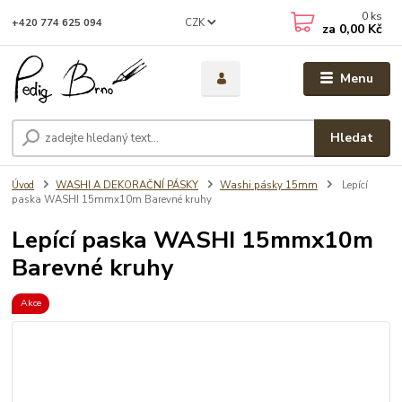
0
ks
CZK
+420 774 625 094
za
0,00 Kč
Menu
Hledat
Úvod
WASHI A DEKORAČNÍ PÁSKY
Washi pásky 15mm
Lepící
paska WASHI 15mmx10m Barevné kruhy
Lepící paska WASHI 15mmx10m
Barevné kruhy
Akce